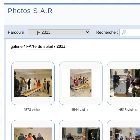
Photos S.A.R
Parcourir :
Recherche :
galerie
/
FÃªte du soleil
/
2013
4573 visites
4544 visites
4515 visites