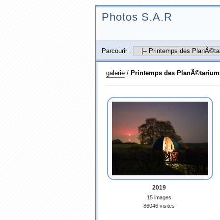
Photos S.A.R
Parcourir :
galerie
/
Printemps des PlanÃ©tarium
2019
15 images
86046 visites