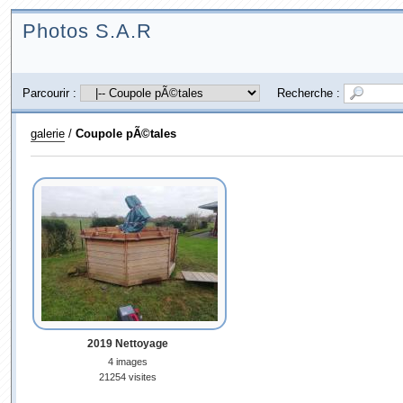
Photos S.A.R
Parcourir :
Recherche :
galerie
/
Coupole pÃ©tales
2019 Nettoyage
4 images
21254 visites