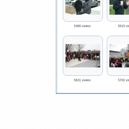
5480 visites
5515 vi
5631 visites
5702 vi