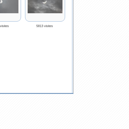
visites
5813 visites