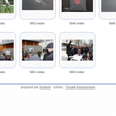
sites
5652 visites
5540 visites
5666 
sites
5651 visites
5653 visites
propulsé par
iGalerie
- icônes :
Yusuke Kamiyamane