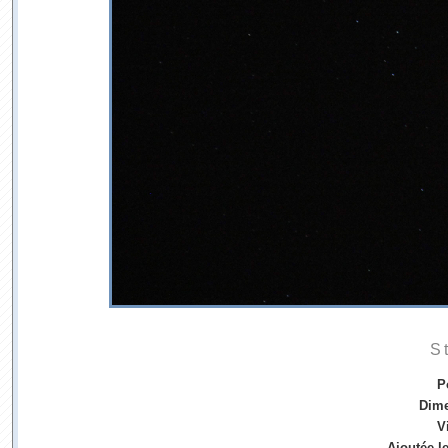
S
P
Dim
V
Ajoutée l