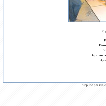
S
P
Dim
V
Ajoutée l
Ajo
propulsé par
iGale