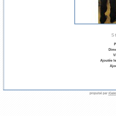
S
P
Dim
V
Ajoutée l
Ajo
propulsé par
iGale