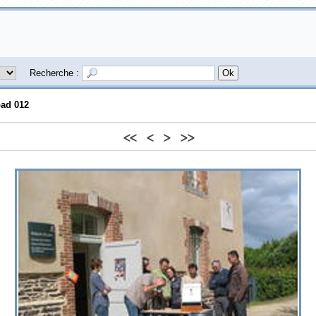
Recherche :
ad 012
<<
<
>
>>