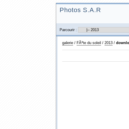
Photos S.A.R
Parcourir :
galerie
/
FÃªte du soleil
/
2013
/
downlo