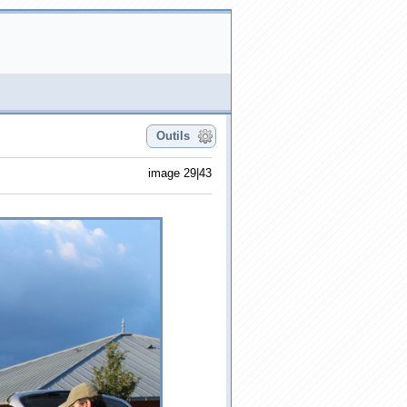
Outils
image 29|43