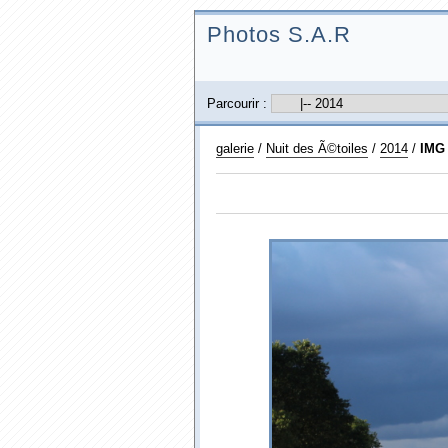
Photos S.A.R
Parcourir :
galerie
/
Nuit des Ã©toiles
/
2014
/
IMG 