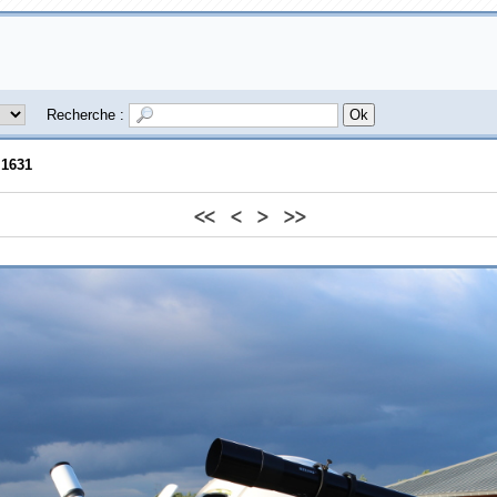
Recherche :
1631
<<
<
>
>>