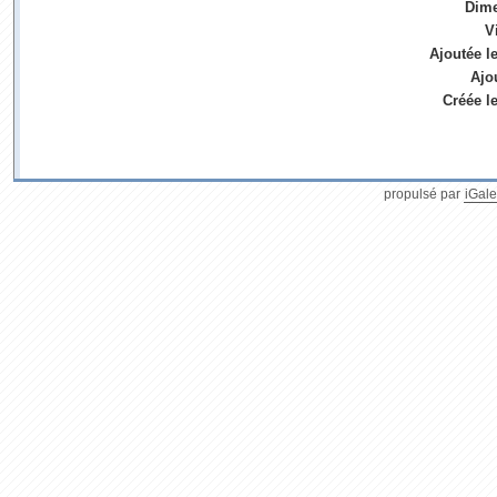
Dim
V
Ajoutée l
Ajo
Créée l
propulsé par
iGale