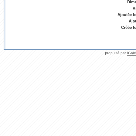
Dim
V
Ajoutée l
Ajo
Créée l
propulsé par
iGale