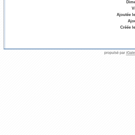
Dim
V
Ajoutée l
Ajo
Créée l
propulsé par
iGale