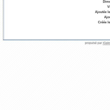
Dim
V
Ajoutée l
Ajo
Créée l
propulsé par
iGale