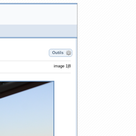
Outils
image 1|8