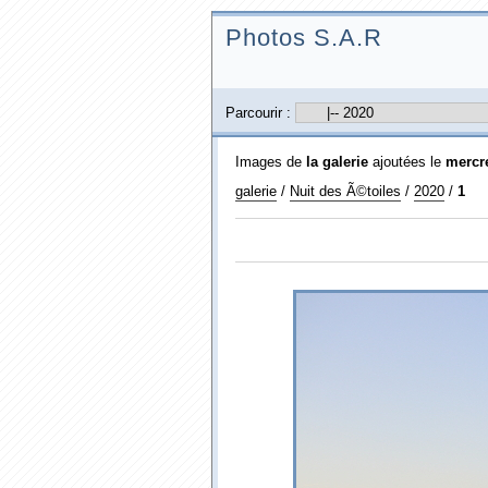
Photos S.A.R
Parcourir :
Images de
la galerie
ajoutées le
mercre
galerie
/
Nuit des Ã©toiles
/
2020
/
1