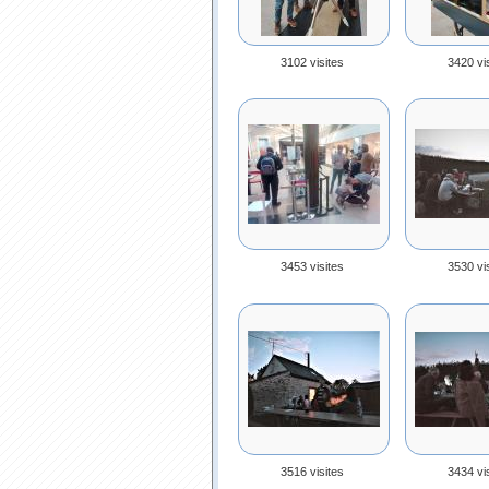
3102 visites
3420 vi
3453 visites
3530 vi
3516 visites
3434 vi