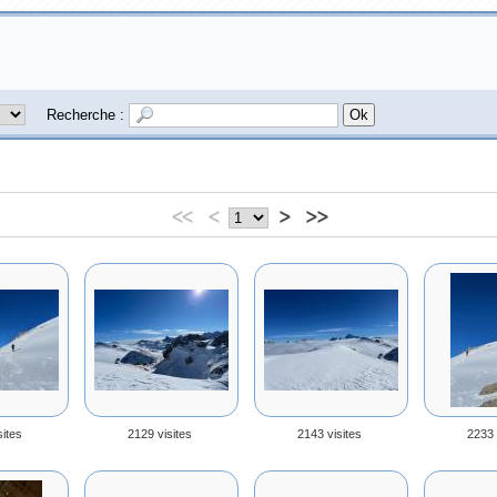
Recherche :
<<
<
>
>>
sites
2129 visites
2143 visites
2233 