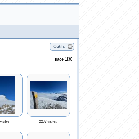
Outils
page 1|30
visites
2237 visites