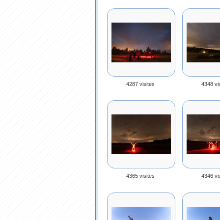
4287 visites
4348 vi
4365 visites
4346 vi