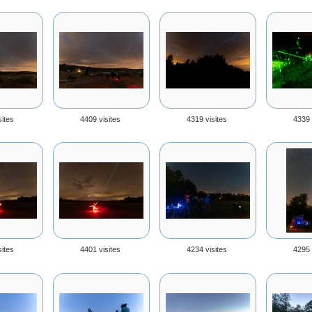
sites
4409 visites
4319 visites
4339 
sites
4401 visites
4234 visites
4295 