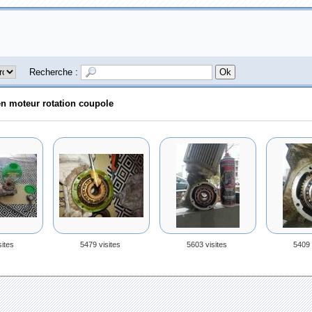
Recherche :
en moteur rotation coupole
sites
5479 visites
5603 visites
5409 