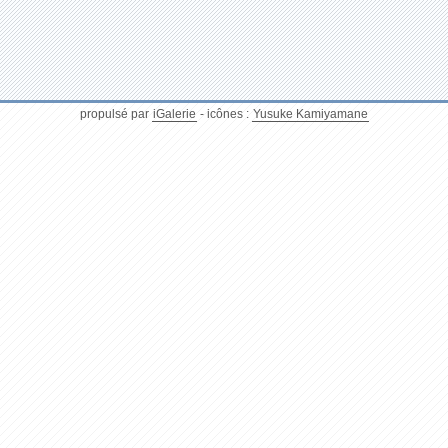
propulsé par
iGalerie
- icônes :
Yusuke Kamiyamane