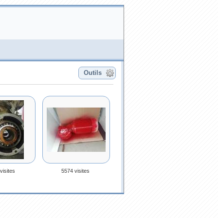
Outils
visites
5574 visites