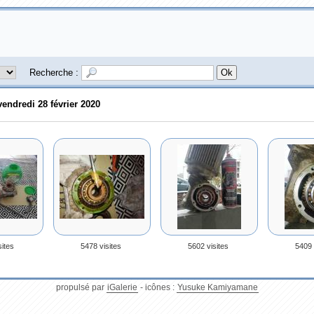
Recherche :
vendredi 28 février 2020
sites
5478 visites
5602 visites
5409 
propulsé par
iGalerie
- icônes :
Yusuke Kamiyamane