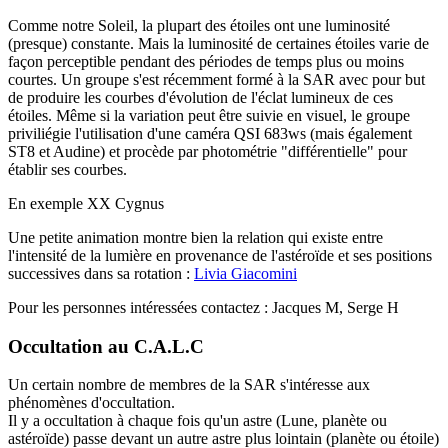
C
omme notre Soleil, la plupart des étoiles ont une luminosité
(presque) constante. Mais la luminosité de certaines étoiles varie de
façon perceptible pendant des périodes de temps plus ou moins
courtes. Un groupe s'est récemment formé à la SAR avec pour but
de produire les courbes d'évolution de l'éclat lumineux de ces
étoiles. Même si la variation peut être suivie en visuel, le groupe
priviliégie l'utilisation d'une caméra QSI 683ws (mais également
ST8 et Audine) et procède par photométrie "différentielle" pour
établir ses courbes.
En exemple XX Cygnus
Une petite animation montre bien la relation qui existe entre
l'intensité de la lumière en provenance de l'astéroïde et ses positions
successives dans sa rotation :
Livia Giacomini
Pour les personnes intéressées contactez : Jacques M, Serge H
Occultation au C.A.L.C
U
n certain nombre de membres de la SAR s'intéresse aux
phénomènes d'occultation.
Il y a occultation à chaque fois qu'un astre (Lune, planète ou
astéroïde) passe devant un autre astre plus lointain (planète ou étoile)