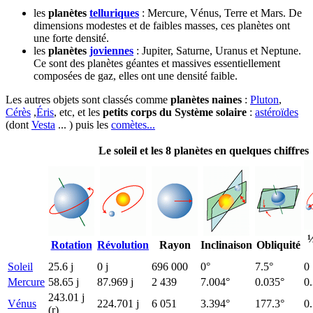
les
planètes
telluriques
: Mercure, Vénus, Terre et Mars. De
dimensions modestes et de faibles masses, ces planètes ont
une forte densité.
les
planètes
joviennes
: Jupiter, Saturne, Uranus et Neptune.
Ce sont des planètes géantes et massives essentiellement
composées de gaz, elles ont une densité faible.
Les autres objets sont classés comme
planètes naines
:
Pluton
,
Cérès
,
Éris
, etc, et les
petits corps du Système solaire
:
astéroïdes
(dont
Vesta
... ) puis les
comètes...
Le soleil et les 8 planètes en quelques chiffres
½
Rotation
Révolution
Rayon
Inclinaison
Obliquité
Soleil
25.6 j
0 j
696 000
0°
7.5°
0
Mercure
58.65 j
87.969 j
2 439
7.004°
0.035°
0
243.01 j
Vénus
224.701 j
6 051
3.394°
177.3°
0
(r)