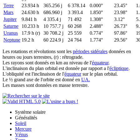
Terre
23.934 h
365.256 j
6 378.14
0.000°
23.45°
1
Mars
24.630 h
686.960 j
3 393.4
1.850°
23.98°
1
Jupiter
9.841 h
4 335.4 j
71 492
1.308°
3.12°
5
Saturne
10.233 h
10 757.7 j
60 268
2.488°
26.73°
9
Uranus
17.9 h (r)
30 708.2 j
25 559
0.774°
97.86°
1
Neptune
19.2 h
60 224.9 j
24 764
1.774°
29.56°
3
Les rotations et révolutions sont les
périodes sidérales
données en
heures ou jours terrestres, (r) : rétrograde.
Les rayons sont donnés en km au niveau de l'
équateur
.
L'inclinaison du plan orbital est donnée par rapport a l'
écliptique
.
L'obliquité est l'inclinaison de l'
équateur
sur le plan orbital.
Le ½ grand axe de l'orbite est donné en
UA.
Les masses sont données en masse terrestre.
Système solaire
Généralités
Soleil
Mercure
Vénus