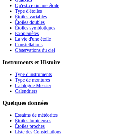
Qu'est-ce qu'une étoile
Type d'étoiles
Étoiles variables
Étoiles doubles
Étoiles symbiotiques
Exoplanètes
La vie d'une étoile
Constellations
Observations du ciel
Instruments et Histoire
Type d'instruments
Type de montures
Catalogue Messier
Calendriers
Quelques données
Essaims de météorites
Étoiles lumineuses
Étoiles proches
Liste des Constellations