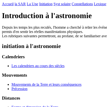
Accueil
la SAR
La Une
Initiation
Syst solaire
Constellations
Lexique
Introduction à l'astronomie
Depuis les temps les plus reculés, l'homme a cherché à relier les évén
permis d'en sentir les réelles manifestations physiques.
Les rubriques suivantes permettront, au profane, de se familiariser ave
initiation à l'astronomie
Calendriers
Les calendriers au cours des siècles
Mouvements
Mouvements de la Terre et leurs conséquences
Précession
Distances