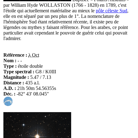
par William Hyde WOLLASTON (1766 - 1828) en 1789, c'est
l'étoile qui actuellement matérialise au mieux le
pôle céleste Sud
,
elle en est séparé par un peu plus de 1°. La nomenclature de
l'hémisphère Sud étant relativement récente, il existe peu de
légendes ou mythes y faisant référence. Pour les arabes, ce point
particulier avait cependant le pouvoir de guérir celui qui pouvait
l'admirer.
Référence :
λ Oct
Nom :
- -
Type :
étoile double
Type spectral :
G8 / K0III
Magnitude :
5.47 / 7.13
Distance :
435 a.l.
A.D. :
21h 50m 54.56355s
Déc. :
-82° 43' 08.045"