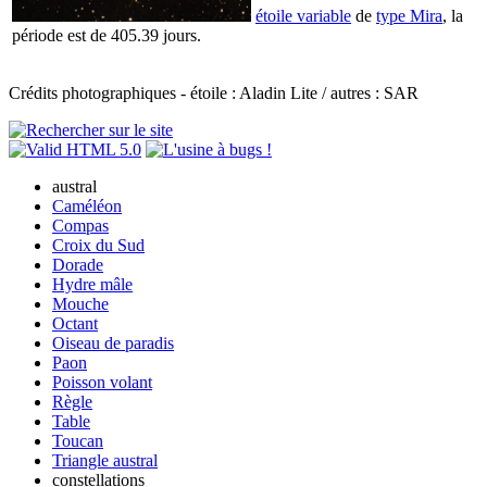
étoile variable
de
type Mira
, la
période est de 405.39 jours.
Crédits photographiques - étoile : Aladin Lite / autres : SAR
austral
Caméléon
Compas
Croix du Sud
Dorade
Hydre mâle
Mouche
Octant
Oiseau de paradis
Paon
Poisson volant
Règle
Table
Toucan
Triangle austral
constellations