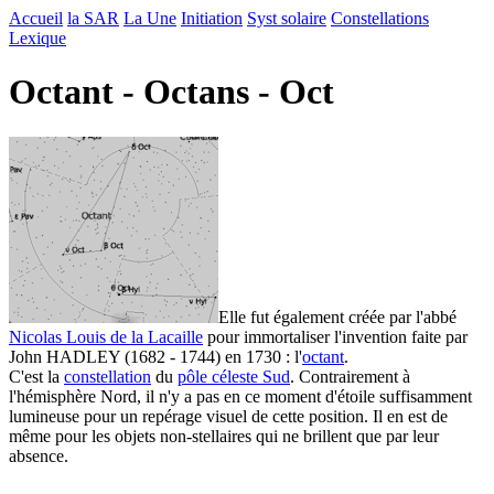
Accueil
la SAR
La Une
Initiation
Syst solaire
Constellations
Lexique
Octant - Octans - Oct
Elle fut également créée par l'abbé
Nicolas Louis de la Lacaille
pour immortaliser l'invention faite par
John HADLEY (1682 - 1744) en 1730 : l'
octant
.
C'est la
constellation
du
pôle céleste Sud
. Contrairement à
l'hémisphère Nord, il n'y a pas en ce moment d'étoile suffisamment
lumineuse pour un repérage visuel de cette position. Il en est de
même pour les objets non-stellaires qui ne brillent que par leur
absence.