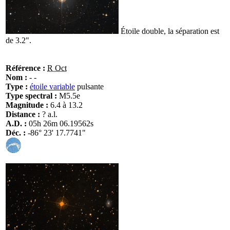
Étoile double, la séparation est
de 3.2".
Référence :
R Oct
Nom :
- -
Type :
étoile variable
pulsante
Type spectral :
M5.5e
Magnitude :
6.4 à 13.2
Distance :
? a.l.
A.D. :
05h 26m 06.19562s
Déc. :
-86° 23' 17.7741"