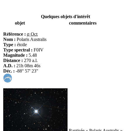
Quelques objets d'intérêt
objet
commentaires
Référence :
σ Oct
Nom :
Polaris Australis
Type :
étoile
Type spectral :
F0IV
Magnitude :
5.48
Distance :
270 a.l.
A.D. :
21h 08m 46s
Déc. :
-88° 57' 23"
Baptisée « Polaris Australis »