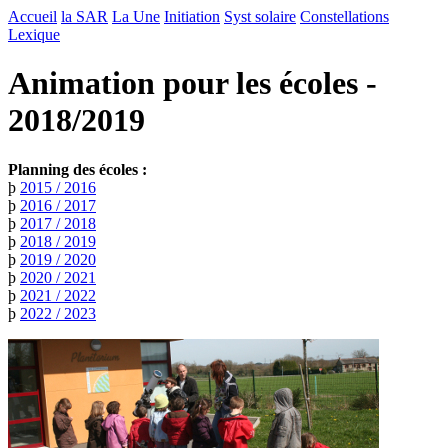
Accueil
la SAR
La Une
Initiation
Syst solaire
Constellations
Lexique
Animation pour les écoles -
2018/2019
Planning des écoles :
þ
2015 / 2016
þ
2016 / 2017
þ
2017 / 2018
þ
2018 / 2019
þ
2019 / 2020
þ
2020 / 2021
þ
2021 / 2022
þ
2022 / 2023