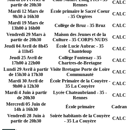
CALC
partir de 20h30
Rennes
Mardi 12 Mars de
École primaire le Sacré Coeur
CALC
9h30 à 16h30
- 35 Orgères
Mardi 19 Mars de
Collège de Bruz - 35 Bruz
CALC
13h00 à 16h00
Vendredi 29 Mars à
Maison des Jeunes et de la
CALC
partir de 20h30
Culture - 35 CORPS NUDS
Jeudi 04 Avril de 8h45
École Lucie Aubrac - 35
CALC
à 11h45
Chanteloup
Jeudi 25 Avril de
Collège Fontenay - 35
CALC
17h00 à 22h00
Chartres-de-Bretagne
Lundi 29 Avril à partir
Visite Bretagne Porte de Loire
CALC
de 15h30 à 17h30
Communauté
Mardi 30 Avril de
École Primaire de la Couyère -
CALC
9h00 à 12h30
35 La Couyère
Mardi 4 Juin à partir
Lycée Chateaubriand - 35 -
CALC
de 20h30
Rennes
Mercredi 05 Juin de
École primaire
Cadran
14h à 16h30
Vendredi 28 Juin à
Soirée habitants de la Couyère
CALC
partir de 20h30
- 35 La Couyère