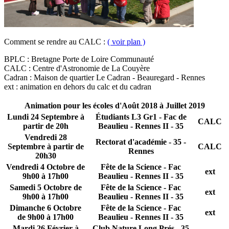
Comment se rendre au CALC :
( voir plan )
BPLC : Bretagne Porte de Loire Communauté
CALC : Centre d'Astronomie de La Couyère
Cadran : Maison de quartier Le Cadran - Beauregard - Rennes
ext : animation en dehors du calc et du cadran
Animation pour les écoles d'Août 2018 à Juillet 2019
Lundi 24 Septembre à
Étudiants L3 Gr1 - Fac de
CALC
partir de 20h
Beaulieu - Rennes II - 35
Vendredi 28
Rectorat d'académie - 35 -
Septembre à partir de
CALC
Rennes
20h30
Vendredi 4 Octobre de
Fête de la Science - Fac
ext
9h00 à 17h00
Beaulieu - Rennes II - 35
Samedi 5 Octobre de
Fête de la Science - Fac
ext
9h00 à 17h00
Beaulieu - Rennes II - 35
Dimanche 6 Octobre
Fête de la Science - Fac
ext
de 9h00 à 17h00
Beaulieu - Rennes II - 35
Mardi 26 Février à
Club Nature Long Prés - 35