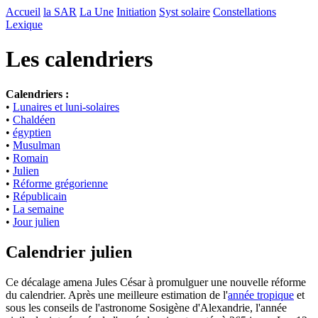
Accueil
la SAR
La Une
Initiation
Syst solaire
Constellations
Lexique
Les calendriers
Calendriers :
•
Lunaires et luni-solaires
•
Chaldéen
•
égyptien
•
Musulman
•
Romain
•
Julien
•
Réforme grégorienne
•
Républicain
•
La semaine
•
Jour julien
Calendrier julien
C
e décalage amena Jules César à promulguer une nouvelle réforme
du calendrier. Après une meilleure estimation de l'
année tropique
et
sous les conseils de l'astronome Sosigène d'Alexandrie, l'année