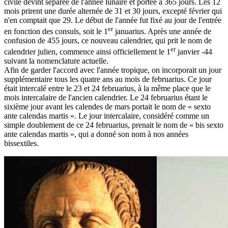
civile devint séparée de l'année lunaire et portée à 365 jours. Les 12
mois prirent une durée alternée de 31 et 30 jours, excepté février qui
n'en comptait que 29. Le début de l'année fut fixé au jour de l'entrée
er
en fonction des consuls, soit le 1
januarius. Après une année de
confusion de 455 jours, ce nouveau calendrier, qui prit le nom de
er
calendrier julien, commence ainsi officiellement le 1
janvier -44
suivant la nomenclature actuelle.
Afin de garder l'accord avec l'année tropique, on incorporait un jour
supplémentaire tous les quatre ans au mois de februarius. Ce jour
était intercalé entre le 23 et 24 februarius, à la même place que le
mois intercalaire de l'ancien calendrier. Le 24 februarius étant le
sixième jour avant les calendes de mars portait le nom de « sexto
ante calendas martis ». Le jour intercalaire, considéré comme un
simple doublement de ce 24 februarius, prenait le nom de « bis sexto
ante calendas martis », qui a donné son nom à nos années
bissextiles.