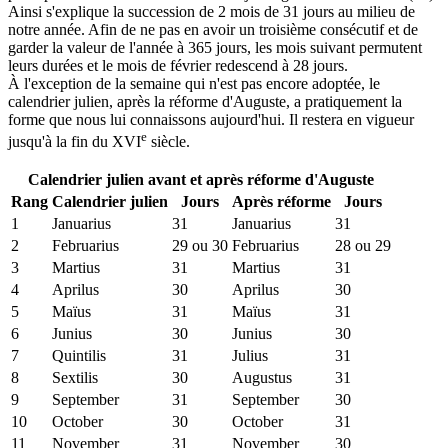
Ainsi s'explique la succession de 2 mois de 31 jours au milieu de
notre année. Afin de ne pas en avoir un troisième consécutif et de
garder la valeur de l'année à 365 jours, les mois suivant permutent
leurs durées et le mois de février redescend à 28 jours.
À l'exception de la semaine qui n'est pas encore adoptée, le
calendrier julien, après la réforme d'Auguste, a pratiquement la
forme que nous lui connaissons aujourd'hui. Il restera en vigueur
e
jusqu'à la fin du XVI
siècle.
Calendrier julien avant et après réforme d'Auguste
Rang
Calendrier julien
Jours
Après réforme
Jours
1
Januarius
31
Januarius
31
2
Februarius
29 ou 30
Februarius
28 ou 29
3
Martius
31
Martius
31
4
Aprilus
30
Aprilus
30
5
Maïus
31
Maïus
31
6
Junius
30
Junius
30
7
Quintilis
31
Julius
31
8
Sextilis
30
Augustus
31
9
September
31
September
30
10
October
30
October
31
11
November
31
November
30