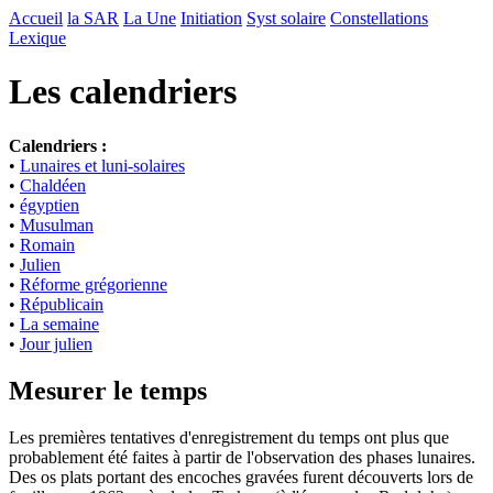
Accueil
la SAR
La Une
Initiation
Syst solaire
Constellations
Lexique
Les calendriers
Calendriers :
•
Lunaires et luni-solaires
•
Chaldéen
•
égyptien
•
Musulman
•
Romain
•
Julien
•
Réforme grégorienne
•
Républicain
•
La semaine
•
Jour julien
Mesurer le temps
L
es premières tentatives d'enregistrement du temps ont plus que
probablement été faites à partir de l'observation des phases lunaires.
Des os plats portant des encoches gravées furent découverts lors de