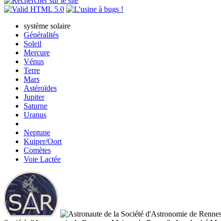
système solaire
Généralités
Soleil
Mercure
Vénus
Terre
Mars
Astéroïdes
Jupiter
Saturne
Uranus
Neptune
Kuiper/Oort
Comètes
Voie Lactée