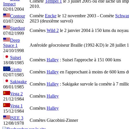
Comète
Tempel 1
le 3 juillet 2005 où elle làche un im
Impact
2010.
02/01/2004
Comète
Encke
le 12 novembre 2003 - Comète
Schwa
Contour
2023 (deuxième survol)
03/07/2002
Stardust
Comètes
Wild 2
le 2 janvier 2004 à 150 kms du noyau
07/02/1999
Deep
Astéroïde géocroiseur Braille (1992-KD) le 28 juillet
Space 1
24/10/1998
Suisei
Comètes
Halley
: Suisei l'approche à 151 000 kms
18/08/1985
Giotto
Comètes
Halley
en l'approchant à moins de 600 kms du
02/07/1985
Sakigake
Comètes
Halley
: Sakigake survole la comète à 7 mill
08/01/1985
Vega 2
Comètes
Halley
21/12/1984
Vega 1
Comètes
Halley
15/12/1984
ISEE 3
Comètes Giacobini-Zinner
12/08/1978