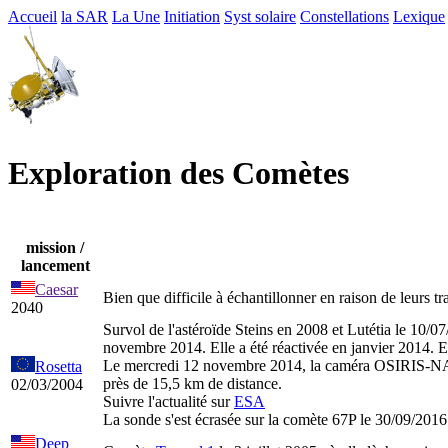
Accueil
la SAR
La Une
Initiation
Syst solaire
Constellations
Lexique
Exploration des Comètes
mission /
lancement
Caesar
Bien que difficile à échantillonner en raison de leurs tr
2040
Survol de l'astéroïde Steins en 2008 et Lutétia le 10
novembre 2014. Elle a été réactivée en janvier 2014. El
Le mercredi 12 novembre 2014, la caméra OSIRIS-NAC d
Rosetta
près de 15,5 km de distance.
02/03/2004
Suivre l'actualité sur
ESA
La sonde s'est écrasée sur la comète 67P le 30/09/201
Deep