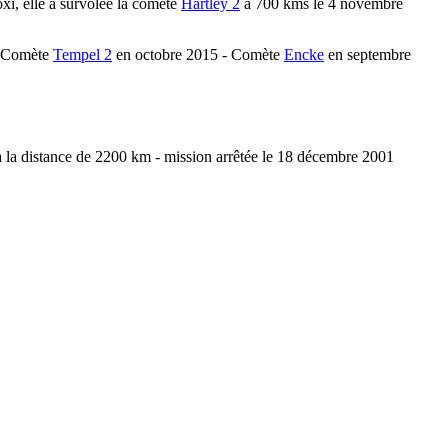
oxi, elle a survolée la comète
Hartley 2
à 700 kms le 4 novembre
 - Comète
Tempel 2
en octobre 2015 - Comète
Encke
en septembre
 la distance de 2200 km - mission arrêtée le 18 décembre 2001