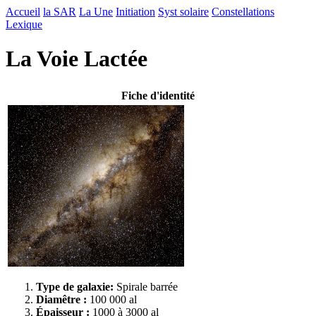
Accueil
la SAR
La Une
Initiation
Syst solaire
Constellations
Lexique
La Voie Lactée
Fiche d'identité
Type de galaxie:
Spirale barrée
Diamêtre :
100 000 al
Épaisseur :
1000 à 3000 al