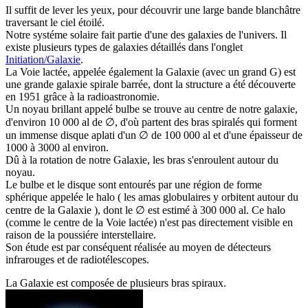
I
l suffit de lever les yeux, pour découvrir une large bande blanchâtre
traversant le ciel étoilé.
Notre systéme solaire fait partie d'une des galaxies de l'univers. Il
existe plusieurs types de galaxies détaillés dans l'onglet
Initiation/Galaxie
.
La Voie lactée, appelée également la Galaxie (avec un grand G) est
une grande galaxie spirale barrée, dont la structure a été découverte
en 1951 grâce à la radioastronomie.
Un noyau brillant appelé bulbe se trouve au centre de notre galaxie,
d'environ 10 000 al de ∅, d'où partent des bras spiralés qui forment
un immense disque aplati d'un ∅ de 100 000 al et d'une épaisseur de
1000 à 3000 al environ.
Dû à la rotation de notre Galaxie, les bras s'enroulent autour du
noyau.
Le bulbe et le disque sont entourés par une région de forme
sphérique appelée le halo ( les amas globulaires y orbitent autour du
centre de la Galaxie ), dont le ∅ est estimé à 300 000 al. Ce halo
(comme le centre de la Voie lactée) n'est pas directement visible en
raison de la poussiére interstellaire.
Son étude est par conséquent réalisée au moyen de détecteurs
infrarouges et de radiotélescopes.
La Galaxie est composée de plusieurs bras spiraux.