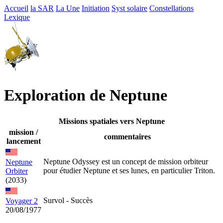
Accueil
la SAR
La Une
Initiation
Syst solaire
Constellations
Lexique
Exploration de Neptune
Missions spatiales vers Neptune
mission /
commentaires
lancement
Neptune Odyssey est un concept de mission orbiteur
Neptune
pour étudier Neptune et ses lunes, en particulier Triton.
Orbiter
(2033)
Survol - Succès
Voyager 2
20/08/1977