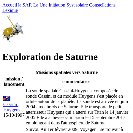
Accueil
la SAR
La Une
Initiation
Syst solaire
Constellations
Lexique
Exploration de Saturne
Missions spatiales vers Saturne
mission /
commentaires
lancement
La sonde spatiale Cassini-Huygens, composée de la
sonde Cassini et du module Huygens s'est placée en
orbite autour de la planète. La sonde est arrivée en juin
Cassini-
2004 aux abords de Saturne. Elle transporte le petit
Huygens
atterrisseur Huygens qui a atterri sur Titan le 14 janvier
15/10/1997
2005.Elle a achevée sa mission le 15 septembre 2017
en plongeant dans l'atmosphère de Saturne.
Survol. Au 1er février 2009, Voyager 1 se trouvait à