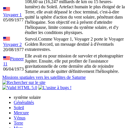
108,60 ua (16,247 milliards de km ou 15 heures-
lumière) du Soleil. Artefact humain le plus éloigné de la
Terre, elle avait dépassé le choc terminal, c'est-à-dire
Voyager 1
quitté la sphère d'action du vent solaire, pénétrant dans
05/09/1977
l'héliogaine. Son objectif est à présent d'atteindre
l'héliopause, limite connue du système solaire, et d'y
étudier les conditions physiques.
Survol.Comme Voyager 1, Voyager 2 porte le Voyager
Golden Record, un message destiné à d'éventuels
Voyager 2
extraterrestres.
20/08/1977
Elle avait eu pour mission de survoler et photographier
Pioneer
Jupiter. Ensuite, elle put profiter de l'assistance
11
gravitationnelle de cette dernière afin de rejoindre
06/04/1973
Saturne avant de quitter définitivement l'héliosphère.
Missions spatiales vers les satellites de Saturne
système solaire
Généralités
Soleil
Mercure
Vénus
Terre