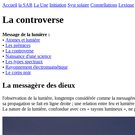
Accueil
la SAR
La Une
Initiation
Syst solaire
Constellations
Lexique
La controverse
Message de la lumière :
•
Atomes et lumière
•
Les prémices
•
La controverse
•
Naissance d'une science
•
Les types spectraux
•
Rayonnement électromagnétique
•
Le corps noir
La messagère des dieux
l'
observation de la lumière, longtemps considérée comme la messagère d
sa propagation se fait en ligne droite ; une relation entre feu et lumiè
La nature de la lumière, confondue avec ces « rayons lumineux », ne po