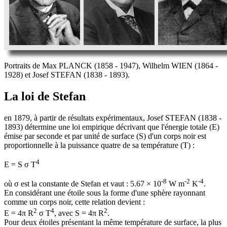
Portraits de Max PLANCK (1858 - 1947), Wilhelm WIEN (1864 -
1928) et Josef STEFAN (1838 - 1893).
La loi de Stefan
e
n 1879, à partir de résultats expérimentaux, Josef STEFAN (1838 -
1893) détermine une loi empirique décrivant que l'énergie totale (E)
émise par seconde et par unité de surface (S) d'un corps noir est
proportionnelle à la puissance quatre de sa température (T) :
4
E = S σ T
-8
-2
-4
où σ est la constante de Stefan et vaut : 5.67 × 10
W m
K
.
En considérant une étoile sous la forme d'une sphère rayonnant
comme un corps noir, cette relation devient :
2
4
2
E = 4π R
σ T
, avec S = 4π R
.
Pour deux étoiles présentant la même température de surface, la plus