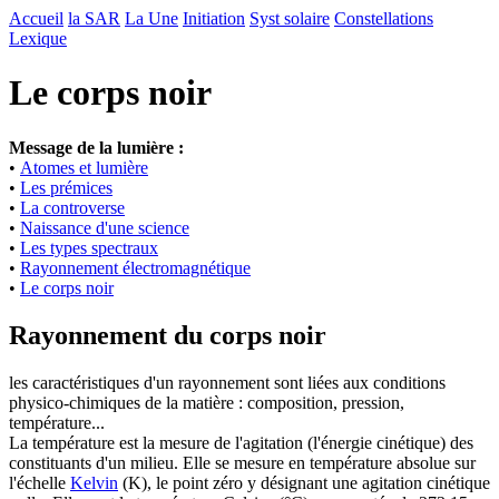
Accueil
la SAR
La Une
Initiation
Syst solaire
Constellations
Lexique
Le corps noir
Message de la lumière :
•
Atomes et lumière
•
Les prémices
•
La controverse
•
Naissance d'une science
•
Les types spectraux
•
Rayonnement électromagnétique
•
Le corps noir
Rayonnement du corps noir
l
es caractéristiques d'un rayonnement sont liées aux conditions
physico-chimiques de la matière : composition, pression,
température...
La température est la mesure de l'agitation (l'énergie cinétique) des
constituants d'un milieu. Elle se mesure en température absolue sur
l'échelle
Kelvin
(K), le point zéro y désignant une agitation cinétique