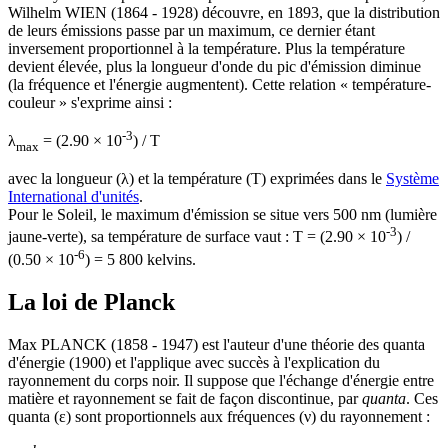
Wilhelm WIEN (1864 - 1928) découvre, en 1893, que la distribution
de leurs émissions passe par un maximum, ce dernier étant
inversement proportionnel à la température. Plus la température
devient élevée, plus la longueur d'onde du pic d'émission diminue
(la fréquence et l'énergie augmentent). Cette relation « température-
couleur » s'exprime ainsi :
-3
λ
= (2.90 × 10
) / T
max
avec la longueur (λ) et la température (T) exprimées dans le
Système
International d'unités
.
Pour le Soleil, le maximum d'émission se situe vers 500 nm (lumière
-3
jaune-verte), sa température de surface vaut : T = (2.90 × 10
) /
-6
(0.50 × 10
) = 5 800 kelvins.
La loi de Planck
M
ax PLANCK (1858 - 1947) est l'auteur d'une théorie des quanta
d'énergie (1900) et l'applique avec succès à l'explication du
rayonnement du corps noir. Il suppose que l'échange d'énergie entre
matière et rayonnement se fait de façon discontinue, par
quanta
. Ces
quanta (ε) sont proportionnels aux fréquences (ν) du rayonnement :