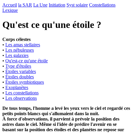
Accueil
la SAR
La Une
Initiation
Syst solaire
Constellations
Lexique
Qu'est ce qu'une étoile ?
Corps célestes
•
Les amas stellaires
•
Les nébuleuses
•
Les galaxies
•
Qu'est-ce qu'une étoile
•
Type d'étoiles
•
Étoiles variables
•
Étoiles doubles
•
Étoiles symbiotiques
•
Exoplanètes
•
Les constellations
•
Les observations
De tous temps, l'homme a levé les yeux vers le ciel et regardé ces
petits points blancs qui s'allumaient dans la nuit.
À force d'observations, il parvient à prévoir la position des
astres dans le ciel. Même si l'idée de prédire l'avenir en se
basant sur la position des étoiles et des planètes ne repose sur