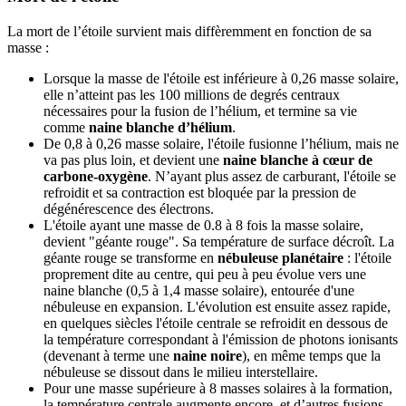
La mort de l’étoile survient mais diffèremment en fonction de sa
masse :
Lorsque la masse de l'étoile est inférieure à 0,26 masse solaire,
elle n’atteint pas les 100 millions de degrés centraux
nécessaires pour la fusion de l’hélium, et termine sa vie
comme
naine blanche d’hélium
.
De 0,8 à 0,26 masse solaire, l'étoile fusionne l’hélium, mais ne
va pas plus loin, et devient une
naine blanche à cœur de
carbone-oxygène
. N’ayant plus assez de carburant, l'étoile se
refroidit et sa contraction est bloquée par la pression de
dégénérescence des électrons.
L'étoile ayant une masse de 0.8 à 8 fois la masse solaire,
devient "géante rouge". Sa température de surface décroît. La
géante rouge se transforme en
nébuleuse planétaire
: l'étoile
proprement dite au centre, qui peu à peu évolue vers une
naine blanche (0,5 à 1,4 masse solaire), entourée d'une
nébuleuse en expansion. L'évolution est ensuite assez rapide,
en quelques siècles l'étoile centrale se refroidit en dessous de
la température correspondant à l'émission de photons ionisants
(devenant à terme une
naine noire
), en même temps que la
nébuleuse se dissout dans le milieu interstellaire.
Pour une masse supérieure à 8 masses solaires à la formation,
la température centrale augmente encore, et d’autres fusions