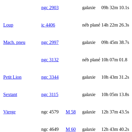
ngc 2903
galaxie
09h 32m 10.1s
Loup
ic 4406
néb plané
14h 22m 26.3s
Mach. pneu
ngc 2997
galaxie
09h 45m 38.7s
ngc 3132
néb plané
10h 07m 01.8
Petit Lion
ngc 3344
galaxie
10h 43m 31.2s
Sextant
ngc 3115
galaxie
10h 05m 13.8s
Vierge
ngc 4579
M 58
galaxie
12h 37m 43.5s
ngc 4649
M 60
galaxie
12h 43m 40.2s