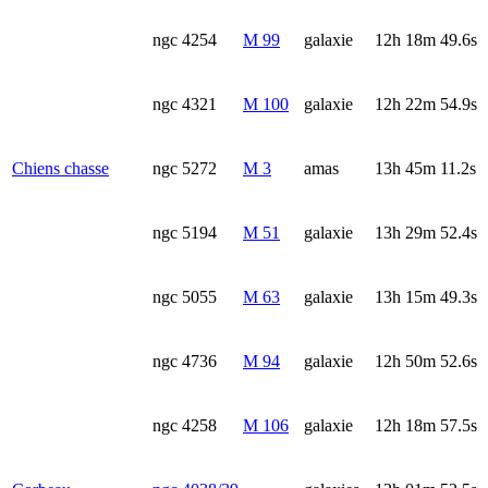
ngc 4254
M 99
galaxie
12h 18m 49.6s
ngc 4321
M 100
galaxie
12h 22m 54.9s
Chiens chasse
ngc 5272
M 3
amas
13h 45m 11.2s
ngc 5194
M 51
galaxie
13h 29m 52.4s
ngc 5055
M 63
galaxie
13h 15m 49.3s
ngc 4736
M 94
galaxie
12h 50m 52.6s
ngc 4258
M 106
galaxie
12h 18m 57.5s