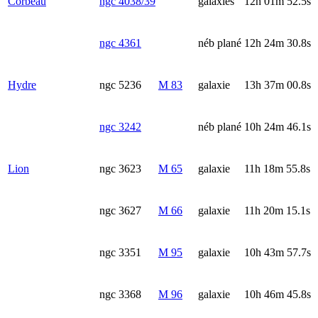
Corbeau
ngc 4038/39
galaxies
12h 01m 52.5s
ngc 4361
néb plané
12h 24m 30.8s
Hydre
ngc 5236
M 83
galaxie
13h 37m 00.8s
ngc 3242
néb plané
10h 24m 46.1s
Lion
ngc 3623
M 65
galaxie
11h 18m 55.8s
ngc 3627
M 66
galaxie
11h 20m 15.1s
ngc 3351
M 95
galaxie
10h 43m 57.7s
ngc 3368
M 96
galaxie
10h 46m 45.8s