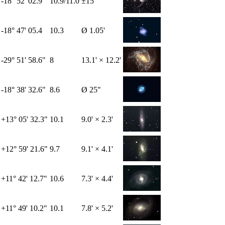
-18° 52' 02.9"
10.9/11.0
±15'
-18° 47' 05.4
10.3
Ø 1.05'
-29° 51' 58.6"
8
13.1' × 12.2'
-18° 38' 32.6"
8.6
Ø 25"
+13° 05' 32.3"
10.1
9.0' × 2.3'
+12° 59' 21.6"
9.7
9.1' × 4.1'
+11° 42' 12.7"
10.6
7.3' × 4.4'
+11° 49' 10.2"
10.1
7.8' × 5.2'