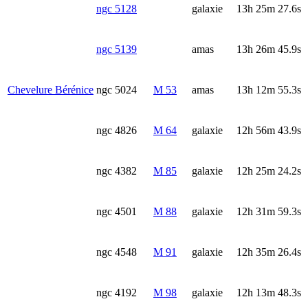
ngc 5128
galaxie
13h 25m 27.6s
ngc 5139
amas
13h 26m 45.9s
Chevelure Bérénice
ngc 5024
M 53
amas
13h 12m 55.3s
ngc 4826
M 64
galaxie
12h 56m 43.9s
ngc 4382
M 85
galaxie
12h 25m 24.2s
ngc 4501
M 88
galaxie
12h 31m 59.3s
ngc 4548
M 91
galaxie
12h 35m 26.4s
ngc 4192
M 98
galaxie
12h 13m 48.3s