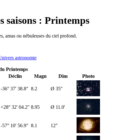
s saisons : Printemps
ies, amas ou nébuleuses du ciel profond.
Univers astronomie
 du Printemps
Déclin
Magn
Dim
Photo
-36° 37' 38.8"
8.2
Ø 35"
+28° 32' 04.2"
8.95
Ø 11.0'
-57° 10' 56.9"
8.1
12"