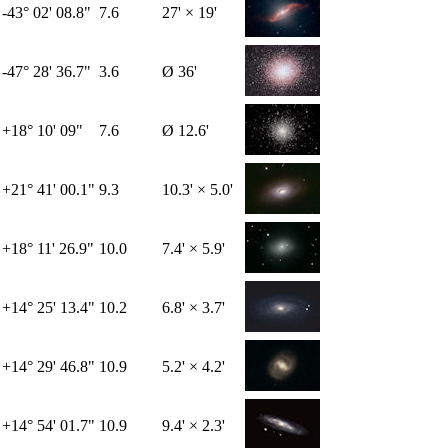
-43° 02' 08.8"
7.6
27' × 19'
-47° 28' 36.7"
3.6
Ø 36'
+18° 10' 09"
7.6
Ø 12.6'
+21° 41' 00.1"
9.3
10.3' × 5.0'
+18° 11' 26.9"
10.0
7.4' × 5.9'
+14° 25' 13.4"
10.2
6.8' × 3.7'
+14° 29' 46.8"
10.9
5.2' × 4.2'
+14° 54' 01.7"
10.9
9.4' × 2.3'