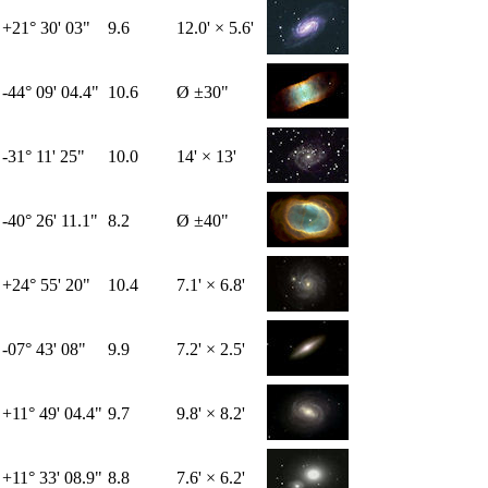
+21° 30' 03"
9.6
12.0' × 5.6'
-44° 09' 04.4"
10.6
Ø ±30"
-31° 11' 25"
10.0
14' × 13'
-40° 26' 11.1"
8.2
Ø ±40"
+24° 55' 20"
10.4
7.1' × 6.8'
-07° 43' 08"
9.9
7.2' × 2.5'
+11° 49' 04.4"
9.7
9.8' × 8.2'
+11° 33' 08.9"
8.8
7.6' × 6.2'