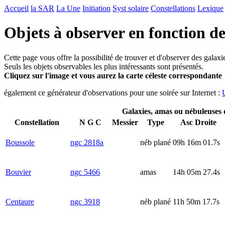
Accueil
la SAR
La Une
Initiation
Syst solaire
Constellations
Lexique
Objets à observer en fonction de
Cette page vous offre la possibilité de trouver et d'observer des galax
Seuls les objets observables les plus intéressants sont présentés.
Cliquez sur l'image et vous aurez la carte céleste correspondante
également ce générateur d'observations pour une soirée sur Internet :
Galaxies, amas ou nébuleuses
Constellation
N G C
Messier
Type
Asc Droite
Boussole
ngc 2818a
néb plané
09h 16m 01.7s
Bouvier
ngc 5466
amas
14h 05m 27.4s
Centaure
ngc 3918
néb plané
11h 50m 17.7s