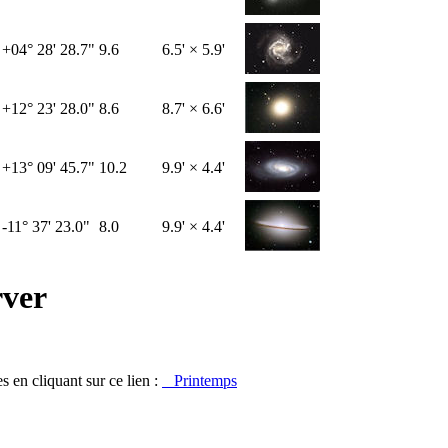
+04° 28' 28.7"
9.6
6.5' × 5.9'
+12° 23' 28.0"
8.6
8.7' × 6.6'
+13° 09' 45.7"
10.2
9.9' × 4.4'
-11° 37' 23.0"
8.0
9.9' × 4.4'
rver
s en cliquant sur ce lien :
Printemps