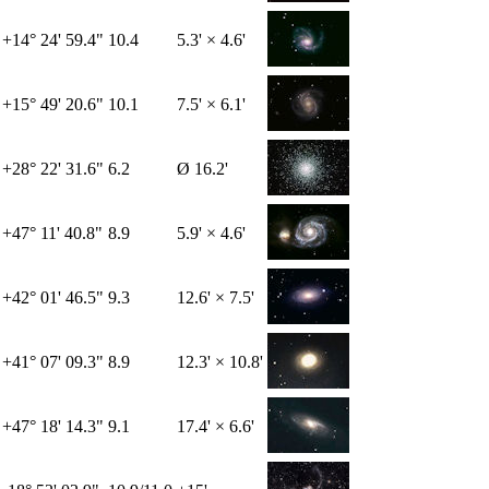
+14° 24' 59.4"
10.4
5.3' × 4.6'
+15° 49' 20.6"
10.1
7.5' × 6.1'
+28° 22' 31.6"
6.2
Ø 16.2'
+47° 11' 40.8"
8.9
5.9' × 4.6'
+42° 01' 46.5"
9.3
12.6' × 7.5'
+41° 07' 09.3"
8.9
12.3' × 10.8'
+47° 18' 14.3"
9.1
17.4' × 6.6'