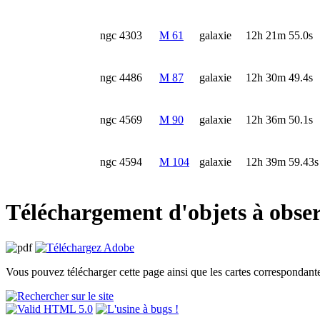
ngc 4303
M 61
galaxie
12h 21m 55.0s
ngc 4486
M 87
galaxie
12h 30m 49.4s
ngc 4569
M 90
galaxie
12h 36m 50.1s
ngc 4594
M 104
galaxie
12h 39m 59.43s
Téléchargement d'objets à obse
Vous pouvez télécharger cette page ainsi que les cartes correspondante