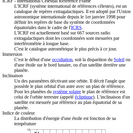
ICRF - International Celestial Reference Frame
L'ICRF (système international de références célestes), est un
catalogue de repères extragalactiques. Il est adopté par l'Union
astronomique internationale depuis le 1er janvier 1998 pour
définir les repères de base du système de coordonnées
équatoriales dans le cadre de l'
ICRS
.
L'ICRF est actuellement basé sur 667 sources radio
extragalactiques dont les coordonnées sont mesurées par
interférométrie à longue base.
C'est le catalogue astrométrique le plus précis à ce jour.
Immersion
C'est le début d'une
occultation
, soit la disparition du
Soleil
ou
d'une étoile sur le bord lunaire, ou d'un satellite derrière une
planète.
Inclinaison
Un des paramètres décrivant une orbite. Il décrit l'angle que
possède le plan orbital d'un astre avec un plan de référence.
Pour les planètes du
système solaire
le plan de référence est
celui de l'orbite terrestre (appelé
écliptique
). L'inclinaison d'un
satellite est mesurée par référence au plan équatorial de sa
planète.
Indice de couleur
La distribution d'énergie d'une étoile est fonction de sa
température