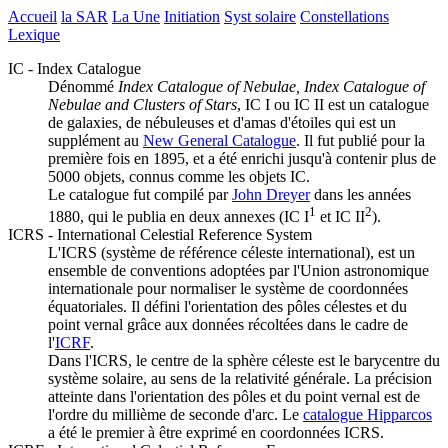
Accueil
la SAR
La Une
Initiation
Syst solaire
Constellations
Lexique
IC - Index Catalogue
Dénommé
Index Catalogue of Nebulae, Index Catalogue of
Nebulae and Clusters of Stars
, IC I ou IC II est un catalogue
de galaxies, de nébuleuses et d'amas d'étoiles qui est un
supplément au
New General Catalogue
. Il fut publié pour la
première fois en 1895, et a été enrichi jusqu'à contenir plus de
5000 objets, connus comme les objets IC.
Le catalogue fut compilé par
John Dreyer
dans les années
1
2
1880, qui le publia en deux annexes (IC I
et IC II
).
ICRS - International Celestial Reference System
L'ICRS (système de référence céleste international), est un
ensemble de conventions adoptées par l'Union astronomique
internationale pour normaliser le système de coordonnées
équatoriales. Il défini l'orientation des pôles célestes et du
point vernal grâce aux données récoltées dans le cadre de
l'
ICRF
.
Dans l'ICRS, le centre de la sphère céleste est le barycentre du
système solaire, au sens de la relativité générale. La précision
atteinte dans l'orientation des pôles et du point vernal est de
l'ordre du millième de seconde d'arc. Le
catalogue Hipparcos
a été le premier à être exprimé en coordonnées ICRS.