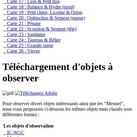
Carte 17 : Lion & Petit lion
Carte 18 : Balance & Hydre (nord)
Carte 19 : Petit chien, Licorne & Orion
Carte 20 : Ophiuchus & Serpent (queue)
Carte 21 : Pégase
Carte 22 : Scorpion & Serpent (tête)
Carte 23 : Sagittaire
Carte 24 : Taureau & Bélier
Carte 25 : Grande ourse
Carte 26 : Vierge
Téléchargement d'objets à
observer
Pour observer divers objets intéressants ainsi que les "Messier",
nous vous proposons ci-dessous les mêmes objets mais classés sous
différentes formes :
Les objets d'observation
IC-NGC