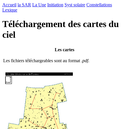
Accueil
la SAR
La Une
Initiation
Syst solaire
Constellations
Lexique
Téléchargement des cartes du
ciel
Les cartes
Les fichiers téléchargeables sont au format
.pdf
.