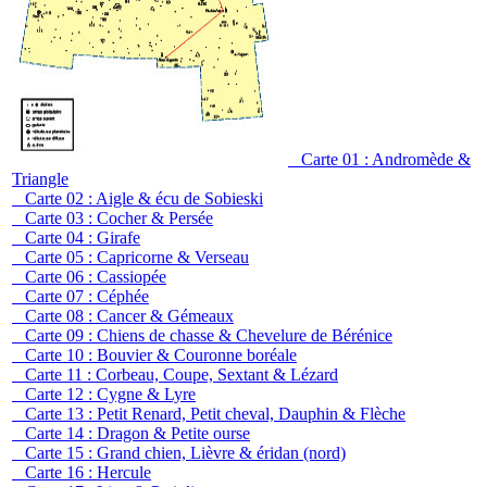
Carte 01 : Andromède &
Triangle
Carte 02 : Aigle & écu de Sobieski
Carte 03 : Cocher & Persée
Carte 04 : Girafe
Carte 05 : Capricorne & Verseau
Carte 06 : Cassiopée
Carte 07 : Céphée
Carte 08 : Cancer & Gémeaux
Carte 09 : Chiens de chasse & Chevelure de Bérénice
Carte 10 : Bouvier & Couronne boréale
Carte 11 : Corbeau, Coupe, Sextant & Lézard
Carte 12 : Cygne & Lyre
Carte 13 : Petit Renard, Petit cheval, Dauphin & Flèche
Carte 14 : Dragon & Petite ourse
Carte 15 : Grand chien, Lièvre & éridan (nord)
Carte 16 : Hercule