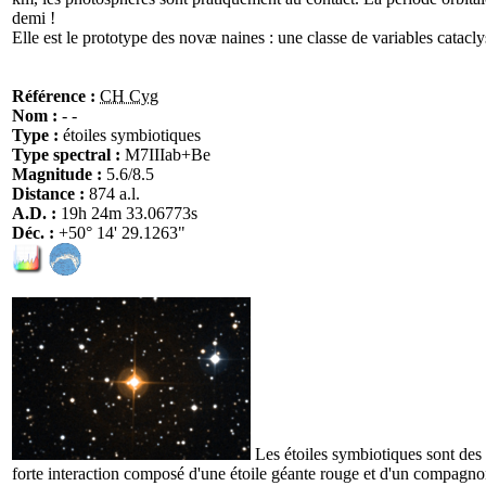
demi !
Elle est le prototype des novæ naines : une classe de variables catacl
Référence :
CH Cyg
Nom :
- -
Type :
étoiles symbiotiques
Type spectral :
M7IIIab+Be
Magnitude :
5.6/8.5
Distance :
874 a.l.
A.D. :
19h 24m 33.06773s
Déc. :
+50° 14' 29.1263"
Les étoiles symbiotiques sont des 
forte interaction composé d'une étoile géante rouge et d'un compagn