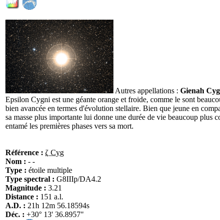
Autres appellations :
Gienah Cyg
Epsilon Cygni est une géante orange et froide, comme le sont beaucoup
bien avancée en termes d'évolution stellaire. Bien que jeune en compa
sa masse plus importante lui donne une durée de vie beaucoup plus cour
entamé les premières phases vers sa mort.
Référence :
ζ Cyg
Nom :
- -
Type :
étoile multiple
Type spectral :
G8IIIp/DA4.2
Magnitude :
3.21
Distance :
151 a.l.
A.D. :
21h 12m 56.18594s
Déc. :
+30° 13' 36.8957"