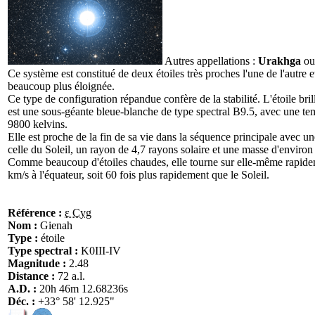
Autres appellations :
Urakhga
o
Ce système est constitué de deux étoiles très proches l'une de l'autre e
beaucoup plus éloignée.
Ce type de configuration répandue confère de la stabilité. L'étoile brill
est une sous-géante bleue-blanche de type spectral B9.5, avec une te
9800 kelvins.
Elle est proche de la fin de sa vie dans la séquence principale avec u
celle du Soleil, un rayon de 4,7 rayons solaire et une masse d'environ
Comme beaucoup d'étoiles chaudes, elle tourne sur elle-même rapide
km/s à l'équateur, soit 60 fois plus rapidement que le Soleil.
Référence :
ε Cyg
Nom :
Gienah
Type :
étoile
Type spectral :
K0III-IV
Magnitude :
2.48
Distance :
72 a.l.
A.D. :
20h 46m 12.68236s
Déc. :
+33° 58' 12.925"