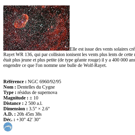
Elle est issue des vents solaires cré
Rayet WR 136, qui par collision ionisent les vents plus lents de cette 
était plus jeune et plus petite (de type géante rouge) il y a 400 000 an
engendre ce que l'on nomme une bulle de Wolf-Rayet.
Référence :
NGC 6960/92/95
Nom :
Dentelles du Cygne
Type :
résidus de supernova
Magnitude :
± 10
Distance :
2 500 a.l.
Dimension :
3.5° × 2.6°
A.D. :
20h 45m 38s
Déc. :
+30° 42' 30"