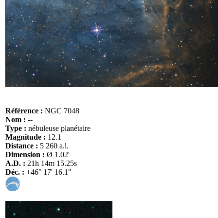
Référence :
NGC 7048
Nom :
--
Type :
nébuleuse planétaire
Magnitude :
12.1
Distance :
5 260 a.l.
Dimension :
Ø 1.02'
A.D. :
21h 14m 15.25s
Déc. :
+46° 17' 16.1"