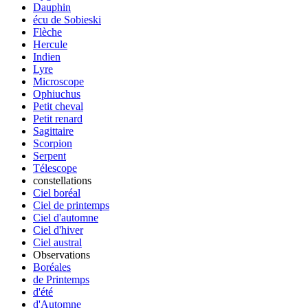
Dauphin
écu de Sobieski
Flèche
Hercule
Indien
Lyre
Microscope
Ophiuchus
Petit cheval
Petit renard
Sagittaire
Scorpion
Serpent
Télescope
constellations
Ciel boréal
Ciel de printemps
Ciel d'automne
Ciel d'hiver
Ciel austral
Observations
Boréales
de Printemps
d'été
d'Automne