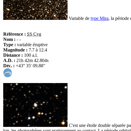
Variable de
type Mira
, la période
Référence :
SS Cyg
Nom :
- -
Type :
variable éruptive
Magnitude :
7.7 à 12.4
Distance :
100 a.l.
A.D. :
21h 42m 42.804s
Déc. :
+43° 35' 09.88"
C'est une étoile double séparée p
km, les photosphéres sont pratiquement au contact. La période orbitale 