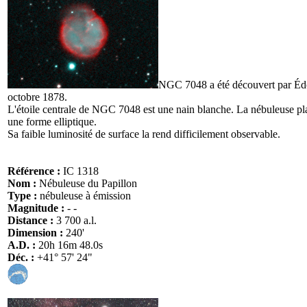
NGC 7048 a été découvert par Éd
octobre 1878.
L'étoile centrale de NGC 7048 est une nain blanche. La nébuleuse pl
une forme elliptique.
Sa faible luminosité de surface la rend difficilement observable.
Référence :
IC 1318
Nom :
Nébuleuse du Papillon
Type :
nébuleuse à émission
Magnitude :
- -
Distance :
3 700 a.l.
Dimension :
240'
A.D. :
20h 16m 48.0s
Déc. :
+41° 57' 24"