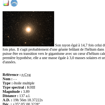
Son rayon égal à 14,7 fois celui du
fois plus. Il s'agit probablement d'une géante brûlant de l'hélium dans
puisse être en transition vers le gigantisme avec un cœur d'hélium calm
première hypothèse, elle a une masse égale à 3,0 masses solaires et u
d'années.
Référence :
η Cyg
Nom :
- -
Type :
étoile multiple
Type spectral :
K0III
Magnitude :
3.89
Distance :
137 a.l.
A.D. :
19h 56m 18.37222s
Déc. :
+35° 05' 00.3228"