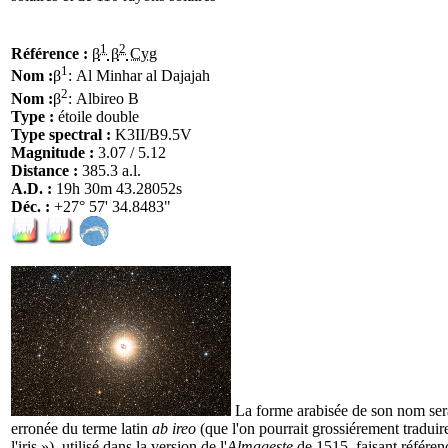
1
2
Référence :
β
β
Cyg
1
Nom :
β
: Al Minhar al Dajajah
2
Nom :
β
: Albireo B
Type :
étoile double
Type spectral :
K3II/B9.5V
Magnitude :
3.07 / 5.12
Distance :
385.3 a.l.
A.D. :
19h 30m 43.28052s
Déc. :
+27° 57' 34.8483"
La forme arabisée de son nom sera
erronée du terme latin
ab ireo
(que l'on pourrait grossiérement traduir
l'iris »), utilisé dans la version de l'
Almageste
de 1515, faisant référenc