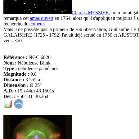
Charles MESSIER
, notre infatiga
remarqua cet
amas ouvert
en 1764, alors qu'il s'appliquait toujours à so
recherche de
cométes
.
Mais il ne posséde pas la primeur de son observation, Guillaume L
GALAISIéRE (1725 - 1792) l'avait déjà scruté en 1750 et ARISTOTE
vers -350.
Référence :
NGC 6826
Nom :
Nébuleuse Blink
Type :
nébuleuse planétaire
Magnitude :
9.8
Distance :
3 555 a.l.
Dimension :
Ø 25"
A.D. :
19h 44m 48.1501s
Déc. :
+50° 31' 30.264"