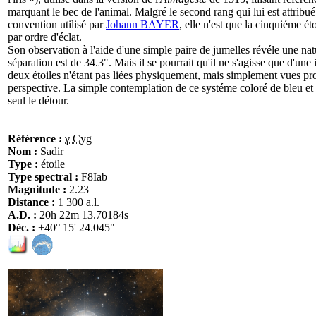
marquant le bec de l'animal. Malgré le second rang qui lui est attribu
convention utilisé par
Johann BAYER
, elle n'est que la cinquiéme éto
par ordre d'éclat.
Son observation à l'aide d'une simple paire de jumelles révéle une nat
séparation est de 34.3". Mais il se pourrait qu'il ne s'agisse que d'une 
deux étoiles n'étant pas liées physiquement, mais simplement vues pro
perspective. La simple contemplation de ce systéme coloré de bleu et 
seul le détour.
Référence :
γ Cyg
Nom :
Sadir
Type :
étoile
Type spectral :
F8Iab
Magnitude :
2.23
Distance :
1 300 a.l.
A.D. :
20h 22m 13.70184s
Déc. :
+40° 15' 24.045"