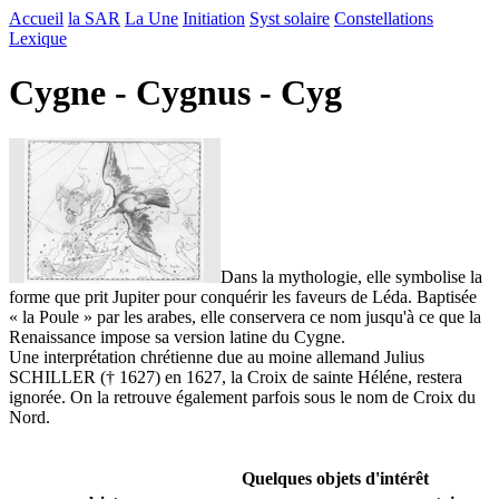
Accueil
la SAR
La Une
Initiation
Syst solaire
Constellations
Lexique
Cygne - Cygnus - Cyg
Dans la mythologie, elle symbolise la
forme que prit Jupiter pour conquérir les faveurs de Léda. Baptisée
« la Poule » par les arabes, elle conservera ce nom jusqu'à ce que la
Renaissance impose sa version latine du Cygne.
Une interprétation chrétienne due au moine allemand Julius
SCHILLER († 1627) en 1627, la Croix de sainte Héléne, restera
ignorée. On la retrouve également parfois sous le nom de Croix du
Nord.
Quelques objets d'intérêt