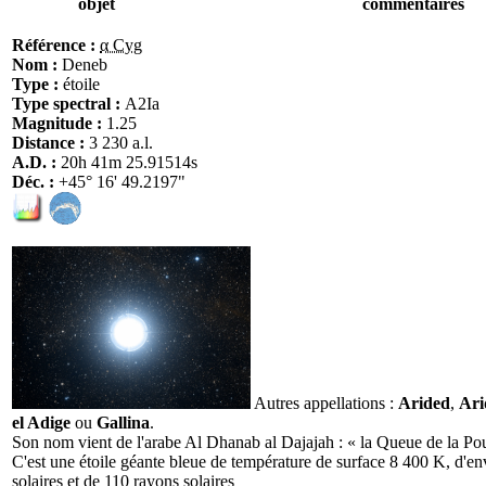
objet
commentaires
Référence :
α Cyg
Nom :
Deneb
Type :
étoile
Type spectral :
A2Ia
Magnitude :
1.25
Distance :
3 230 a.l.
A.D. :
20h 41m 25.91514s
Déc. :
+45° 16' 49.2197"
Autres appellations :
Arided
,
Ari
el Adige
ou
Gallina
.
Son nom vient de l'arabe Al Dhanab al Dajajah : « la Queue de la Pou
C'est une étoile géante bleue de température de surface 8 400 K, d'e
solaires et de 110 rayons solaires