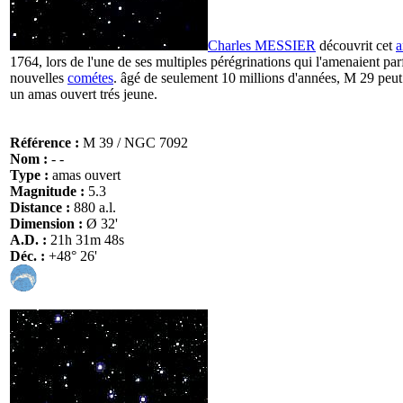
Charles MESSIER
découvrit cet
a
1764, lors de l'une de ses multiples pérégrinations qui l'amenaient par
nouvelles
cométes
. âgé de seulement 10 millions d'années, M 29 peu
un amas ouvert trés jeune.
Référence :
M 39 / NGC 7092
Nom :
- -
Type :
amas ouvert
Magnitude :
5.3
Distance :
880 a.l.
Dimension :
Ø 32'
A.D. :
21h 31m 48s
Déc. :
+48° 26'