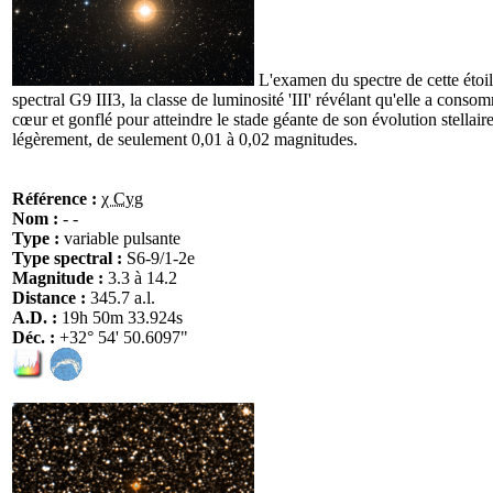
L'examen du spectre de cette étoi
spectral G9 III3, la classe de luminosité 'III' révélant qu'elle a cons
cœur et gonflé pour atteindre le stade géante de son évolution stellair
légèrement, de seulement 0,01 à 0,02 magnitudes.
Référence :
χ Cyg
Nom :
- -
Type :
variable pulsante
Type spectral :
S6-9/1-2e
Magnitude :
3.3 à 14.2
Distance :
345.7 a.l.
A.D. :
19h 50m 33.924s
Déc. :
+32° 54' 50.6097"