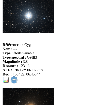
Référence :
κ Cyg
Nom :
- -
Type :
étoile variable
Type spectral :
G9III3
Magnitude :
3.8
Distance :
123 a.l.
A.D. :
19h 17m 06.16865s
Déc. :
+53° 22' 06.4534"