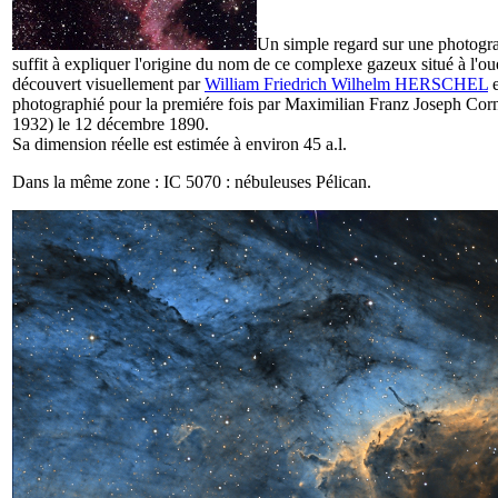
Un simple regard sur une photogr
suffit à expliquer l'origine du nom de ce complexe gazeux situé à l'ou
découvert visuellement par
William Friedrich Wilhelm HERSCHEL
e
photographié pour la premiére fois par Maximilian Franz Joseph Co
1932) le 12 décembre 1890.
Sa dimension réelle est estimée à environ 45 a.l.
Dans la même zone : IC 5070 : nébuleuses Pélican.