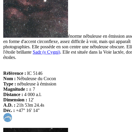
énorme nébuleuse en émission assez 
en forme d'accent circonflexe, assez difficile à voir, mais qui apparaît
photographies. Elle posséde en son centre une nébuleuse obscure. Elle
l'étoile brillante
Sadr (γ Cygni)
. Elle est située dans la Voie lactée, d
étoiles.
Référence :
IC 5146
Nom :
Nébuleuse du Cocon
Type :
nébuleuse à émission
Magnitude :
± 7
Distance :
4 000 a.l.
Dimension :
12'
A.D. :
21h 53m 24.4s
Déc. :
+47° 16' 14"