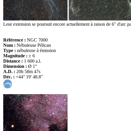
Leur extension se poursuit encore actuellement à raison de 6" d'arc pa
Référence :
NGC 7000
Nom :
Nébuleuse Pélican
Type :
nébuleuse à émission
Magnitude :
± 6
Distance :
1 600 a.l.
Dimension :
Ø 1°
A.D. :
20h 58m 47s
Déc. :
+44° 19' 48.8"