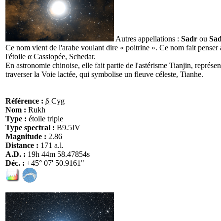
Autres appellations :
Sadr
ou
Sa
Ce nom vient de l'arabe voulant dire « poitrine ». Ce nom fait penser
l'étoile α Cassiopée, Schedar.
En astronomie chinoise, elle fait partie de l'astérisme Tianjin, représe
traverser la Voie lactée, qui symbolise un fleuve céleste, Tianhe.
Référence :
δ Cyg
Nom :
Rukh
Type :
étoile triple
Type spectral :
B9.5IV
Magnitude :
2.86
Distance :
171 a.l.
A.D. :
19h 44m 58.47854s
Déc. :
+45° 07' 50.9161"