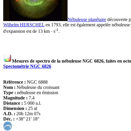
Nébuleuse planétaire
découverte 
Wilhelm HERSCHEL
en 1793, elle est également appelée nébuleuse 
-1
d'expansion est de 13 km · s
.
Mesures de spectro de la nébuleuse NGC 6826, faites en octo
Spectométrie NGC 6826
Référence :
NGC 6888
Nom :
Nébuleuse du croissant
Type :
nébuleuse en émission
Magnitude :
7.4
Distance :
5 000 a.l.
Dimension :
25 al
A.D. :
20h 12m 07s
Déc. :
+38° 21' 18"