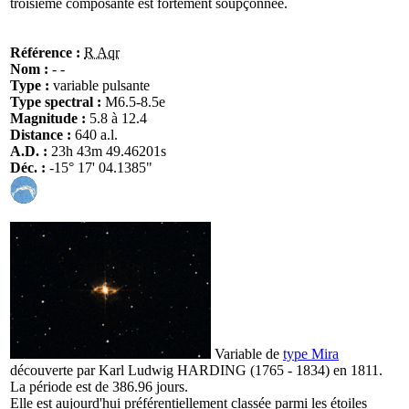
troisième composante est fortement soupçonnée.
Référence :
R Aqr
Nom :
- -
Type :
variable pulsante
Type spectral :
M6.5-8.5e
Magnitude :
5.8 à 12.4
Distance :
640 a.l.
A.D. :
23h 43m 49.46201s
Déc. :
-15° 17' 04.1385"
Variable de
type Mira
découverte par Karl Ludwig HARDING (1765 - 1834) en 1811.
La période est de 386.96 jours.
Elle est aujourd'hui préférentiellement classée parmi les étoiles