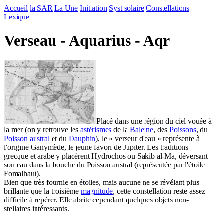
Accueil
la SAR
La Une
Initiation
Syst solaire
Constellations
Lexique
Verseau - Aquarius - Aqr
Placé dans une région du ciel vouée à
la mer (on y retrouve les
astérismes
de la
Baleine
, des
Poissons
, du
Poisson austral
et du
Dauphin
), le « verseur d'eau » représente à
l'origine Ganymède, le jeune favori de Jupiter. Les traditions
grecque et arabe y placèrent Hydrochos ou Sakib al-Ma, déversant
son eau dans la bouche du Poisson austral (représentée par l'étoile
Fomalhaut).
Bien que très fournie en étoiles, mais aucune ne se révélant plus
brillante que la troisième
magnitude
, cette constellation reste assez
difficile à repérer. Elle abrite cependant quelques objets non-
stellaires intéressants.