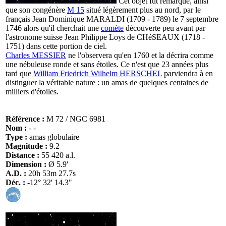
Cet objet fut remarqué, ainsi
que son congénère
M 15
situé légèrement plus au nord, par le
français Jean Dominique MARALDI (1709 - 1789) le 7 septembre
1746 alors qu'il cherchait une
comète
découverte peu avant par
l'astronome suisse Jean Philippe Loys de CHéSEAUX (1718 -
1751) dans cette portion de ciel.
Charles MESSIER
ne l'observera qu'en 1760 et la décrira comme
une nébuleuse ronde et sans étoiles. Ce n'est que 23 années plus
tard que
William Friedrich Wilhelm HERSCHEL
parviendra à en
distinguer la véritable nature : un amas de quelques centaines de
milliers d'étoiles.
Référence :
M 72 / NGC 6981
Nom :
- -
Type :
amas globulaire
Magnitude :
9.2
Distance :
55 420 a.l.
Dimension :
Ø 5.9'
A.D. :
20h 53m 27.7s
Déc. :
-12° 32' 14.3"