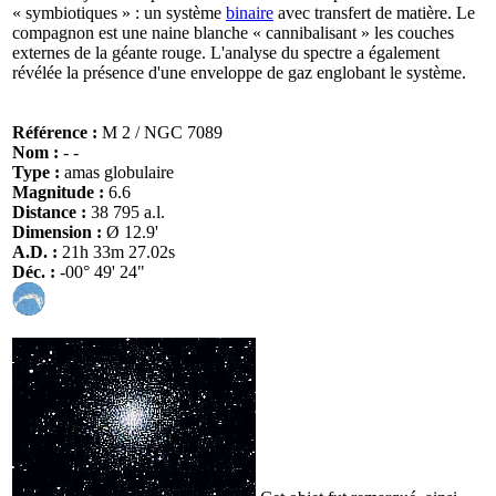
« symbiotiques » : un système
binaire
avec transfert de matière. Le
compagnon est une naine blanche « cannibalisant » les couches
externes de la géante rouge. L'analyse du spectre a également
révélée la présence d'une enveloppe de gaz englobant le système.
Référence :
M 2 / NGC 7089
Nom :
- -
Type :
amas globulaire
Magnitude :
6.6
Distance :
38 795 a.l.
Dimension :
Ø 12.9'
A.D. :
21h 33m 27.02s
Déc. :
-00° 49' 24"