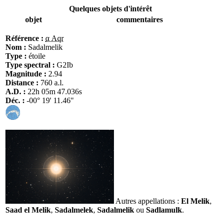
Quelques objets d'intérêt
objet
commentaires
Référence :
α Aqr
Nom :
Sadalmelik
Type :
étoile
Type spectral :
G2Ib
Magnitude :
2.94
Distance :
760 a.l.
A.D. :
22h 05m 47.036s
Déc. :
-00° 19' 11.46"
Autres appellations :
El Melik
,
Saad el Melik
,
Sadalmelek
,
Sadalmelik
ou
Sadlamulk
.