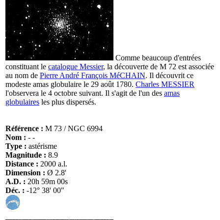
Comme beaucoup d'entrées
constituant le
catalogue Messier
, la découverte de M 72 est associée
au nom de
Pierre André François MéCHAIN
. Il découvrit ce
modeste amas globulaire le 29 août 1780.
Charles MESSIER
l'observera le 4 octobre suivant. Il s'agit de l'un des
amas
globulaires
les plus dispersés.
Référence :
M 73 / NGC 6994
Nom :
- -
Type :
astérisme
Magnitude :
8.9
Distance :
2000 a.l.
Dimension :
Ø 2.8'
A.D. :
20h 59m 00s
Déc. :
-12° 38' 00"