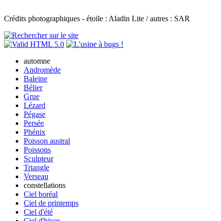
Crédits photographiques - étoile : Aladin Lite / autres : SAR
automne
Andromède
Baleine
Bélier
Grue
Lézard
Pégase
Persée
Phénix
Poisson austral
Poissons
Sculpteur
Triangle
Verseau
constellations
Ciel boréal
Ciel de printemps
Ciel d'été
Ciel d'hiver