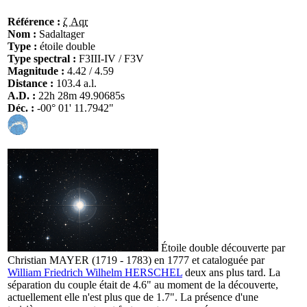
Référence :
ζ Aqr
Nom :
Sadaltager
Type :
étoile double
Type spectral :
F3III-IV / F3V
Magnitude :
4.42 / 4.59
Distance :
103.4 a.l.
A.D. :
22h 28m 49.90685s
Déc. :
-00° 01' 11.7942"
Étoile double découverte par
Christian MAYER (1719 - 1783) en 1777 et cataloguée par
William Friedrich Wilhelm HERSCHEL
deux ans plus tard. La
séparation du couple était de 4.6" au moment de la découverte,
actuellement elle n'est plus que de 1.7". La présence d'une