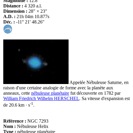
Magnitude :
12.8
Distance :
4 320 a.l.
Dimension :
28" × 23"
A.D. :
21h 04m 10.877s
Déc. :
-11° 21' 48.26"
Appelée Nébuleuse Saturne, en
raison d'une certaine analogie de forme avec la planète aux
anneaux, cette
nébuleuse planétaire
fut découverte en 1782 par
William Friedrich Wilhelm HERSCHEL
. Sa vitesse d'expansion est
-1
de 20.6 km · s
.
Référence :
NGC 7293
Nom :
Nébuleuse Helix
Type :
nébuleuse planétaire