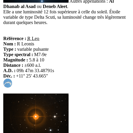
Autres appellations :
Al
Dhanab al Asad
ou
Deneb Aleet
.
Elle a une luminosité 12 fois supérieure à celle du soleil. Étoile
variable de type Delta Scuti, sa luminosité change très légèrement
durant quelques heures.
Référence :
R Leo
Nom :
R Leonis
Type :
variable pulsante
Type spectral :
M7-9e
Magnitude :
5.8 à 10
Distance :
±600 a.l.
A.D. :
09h 47m 33.48791s
Déc. :
+11° 25' 43.665"