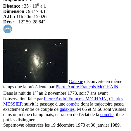
6
Distance :
35 · 10
a.l.
Dimension :
9.1' × 4.1'
A.D. :
11h 20m 15.026s
Déc. :
+12° 59' 28.64"
Galaxie
découverte en même
temps que la précédente par
Pierre André François MéCHAIN
.
er
Dans la nuit du 1
au 2 novembre 1773, soit 7 ans avant
l'observation faite par
Pierre André François MéCHAIN
,
Charles
MESSIER
suivit le passage d'une
comète
dont la trajectoire passa
exactement entre ce couple de
galaxies
. M 65 et M 66 sont visibles
dans un même champ mais, en raison de l'éclat de la
comète
, il ne
put les distinguer.
Supernovæ observées les 19 décembre 1973 et 30 janvier 1989.