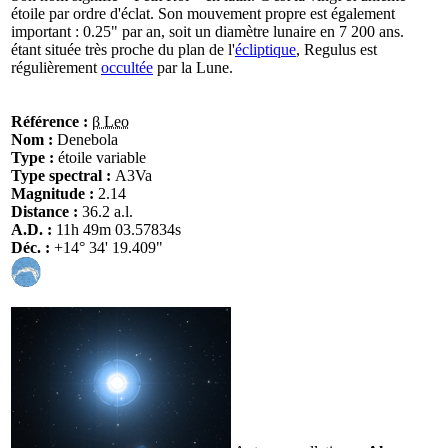
étoile par ordre d'éclat. Son mouvement propre est également
important : 0.25" par an, soit un diamètre lunaire en 7 200 ans.
étant située très proche du plan de l'
écliptique
, Regulus est
régulièrement
occultée
par la Lune.
Référence :
β Leo
Nom :
Denebola
Type :
étoile variable
Type spectral :
A3Va
Magnitude :
2.14
Distance :
36.2 a.l.
A.D. :
11h 49m 03.57834s
Déc. :
+14° 34' 19.409"