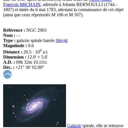
François MéCHAIN
, adressée à Johann BERNOULLI (1744 -
1807) et datée du 6 mai 1783, attestant la connaissance de cet objet
(ainsi que ceux répertoriés M 106 et M 107).
Référence :
NGC 2903
Nom :
- -
Type :
galaxie spirale barrée
Sb(s)d
Magnitude :
9.6
6
Distance :
20.5 · 10
a.l.
Dimension :
12.0' × 5.6'
A.D. :
09h 32m 10.111s
Déc. :
+21° 30' 02.99"
Galaxie
spirale, elle se retrouve