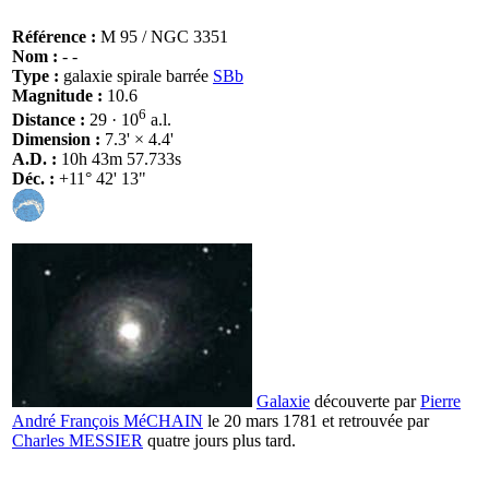
Référence :
M 95 / NGC 3351
Nom :
- -
Type :
galaxie spirale barrée
SBb
Magnitude :
10.6
6
Distance :
29 · 10
a.l.
Dimension :
7.3' × 4.4'
A.D. :
10h 43m 57.733s
Déc. :
+11° 42' 13"
Galaxie
découverte par
Pierre
André François MéCHAIN
le 20 mars 1781 et retrouvée par
Charles MESSIER
quatre jours plus tard.