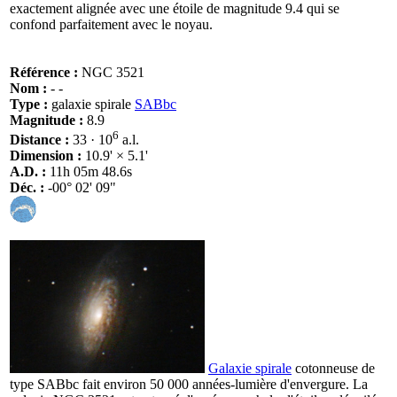
exactement alignée avec une étoile de magnitude 9.4 qui se
confond parfaitement avec le noyau.
Référence :
NGC 3521
Nom :
- -
Type :
galaxie spirale
SABbc
Magnitude :
8.9
6
Distance :
33 · 10
a.l.
Dimension :
10.9' × 5.1'
A.D. :
11h 05m 48.6s
Déc. :
-00° 02' 09"
Galaxie spirale
cotonneuse de
type SABbc fait environ 50 000 années-lumière d'envergure. La