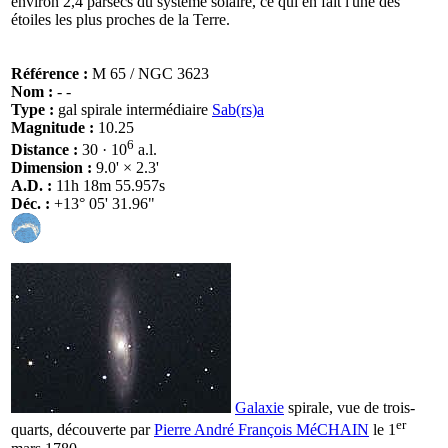
environ 2,4 parsecs du système solaire, ce qui en fait l'une des
étoiles les plus proches de la Terre.
Référence :
M 65 / NGC 3623
Nom :
- -
Type :
gal spirale intermédiaire
Sab(rs)a
Magnitude :
10.25
6
Distance :
30 · 10
a.l.
Dimension :
9.0' × 2.3'
A.D. :
11h 18m 55.957s
Déc. :
+13° 05' 31.96"
Galaxie
spirale, vue de trois-
er
quarts, découverte par
Pierre André François MéCHAIN
le 1