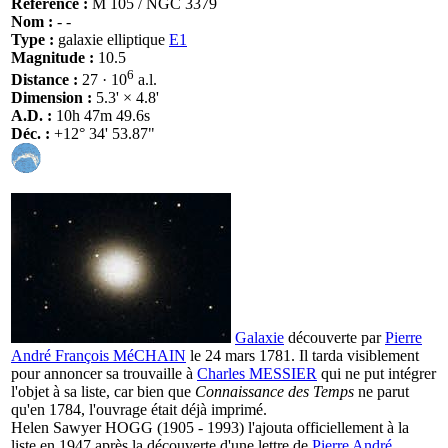
Référence :
M 105 / NGC 3379
Nom :
- -
Type :
galaxie elliptique
E1
Magnitude :
10.5
6
Distance :
27 · 10
a.l.
Dimension :
5.3' × 4.8'
A.D. :
10h 47m 49.6s
Déc. :
+12° 34' 53.87"
Galaxie
découverte par
Pierre
André François MéCHAIN
le 24 mars 1781. Il tarda visiblement
pour annoncer sa trouvaille à
Charles MESSIER
qui ne put intégrer
l'objet à sa liste, car bien que
Connaissance des Temps
ne parut
qu'en 1784, l'ouvrage était déjà imprimé.
Helen Sawyer HOGG (1905 - 1993) l'ajouta officiellement à la
liste en 1947 après la découverte d'une lettre de
Pierre André