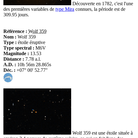
Découverte en 1782, c'est l'une
des premières variables de
type Mira
connues, la période est de
309.95 jours.
Référence :
Wolf 359
Nom :
Wolf 359
Type :
étoile éruptive
Type spectral :
M6V
Magnitude :
13.53
Distance :
7.78 a.l.
A.D. :
10h 56m 28.865s
Déc. :
+07° 00' 52.77"
Wolf 359 est une étoile située à