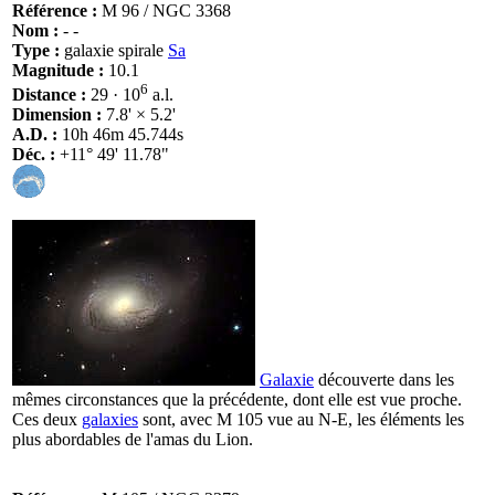
Référence :
M 96 / NGC 3368
Nom :
- -
Type :
galaxie spirale
Sa
Magnitude :
10.1
6
Distance :
29 · 10
a.l.
Dimension :
7.8' × 5.2'
A.D. :
10h 46m 45.744s
Déc. :
+11° 49' 11.78"
Galaxie
découverte dans les
mêmes circonstances que la précédente, dont elle est vue proche.
Ces deux
galaxies
sont, avec M 105 vue au N-E, les éléments les
plus abordables de l'amas du Lion.