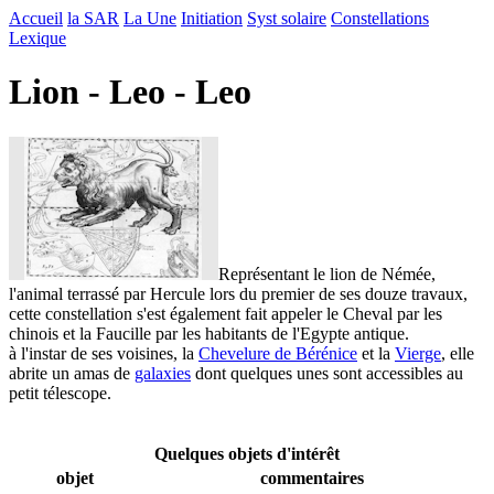
Accueil
la SAR
La Une
Initiation
Syst solaire
Constellations
Lexique
Lion - Leo - Leo
Représentant le lion de Némée,
l'animal terrassé par Hercule lors du premier de ses douze travaux,
cette constellation s'est également fait appeler le Cheval par les
chinois et la Faucille par les habitants de l'Egypte antique.
à l'instar de ses voisines, la
Chevelure de Bérénice
et la
Vierge
, elle
abrite un amas de
galaxies
dont quelques unes sont accessibles au
petit télescope.
Quelques objets d'intérêt
objet
commentaires