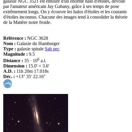
galaxie NGC 3521 est entouré d'un énorme halo d'étoiles, dévoilé
par l'amateur américain Jay Gabany, grâce à ses temps de pose
extrêmement longs. On y écouvre les halos d'étoiles et les courants
d'étoiles inconnus. Chacune des images tend à consolider la théorie
de la Matière noire froide.
Référence :
NGC 3628
Nom :
Galaxie du Hamburger
Type :
galaxie spirale
Sab pec
Magnitude :
9.5
6
Distance :
35 · 10
a.l.
Dimension :
15.0' × 3.6'
A.D. :
11h 20m 17.018s
Déc. :
+13° 35' 22.16"