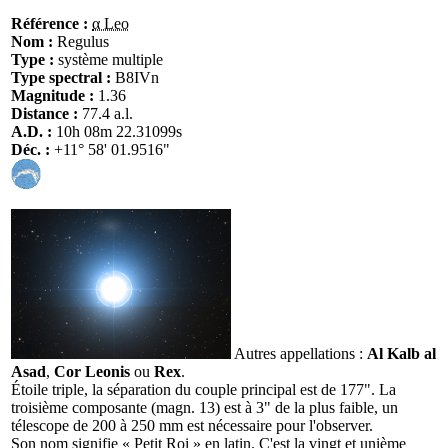
Référence :
α Leo
Nom :
Regulus
Type :
système multiple
Type spectral :
B8IVn
Magnitude :
1.36
Distance :
77.4 a.l.
A.D. :
10h 08m 22.31099s
Déc. :
+11° 58' 01.9516"
Autres appellations :
Al Kalb al
Asad
,
Cor Leonis
ou
Rex
.
Étoile triple, la séparation du couple principal est de 177". La
troisième composante (magn. 13) est à 3" de la plus faible, un
télescope de 200 à 250 mm est nécessaire pour l'observer.
Son nom signifie « Petit Roi » en latin. C'est la vingt et unième