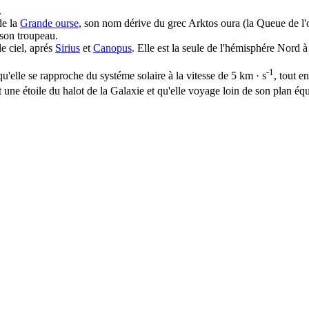
.
de la
Grande ourse
, son nom dérive du grec Arktos oura (la Queue de l'ou
 son troupeau.
le ciel, aprés
Sirius
et
Canopus
. Elle est la seule de l'hémisphére Nord 
-1
'elle se rapproche du systéme solaire à la vitesse de 5 km · s
, tout e
t une étoile du halot de la Galaxie et qu'elle voyage loin de son plan éq