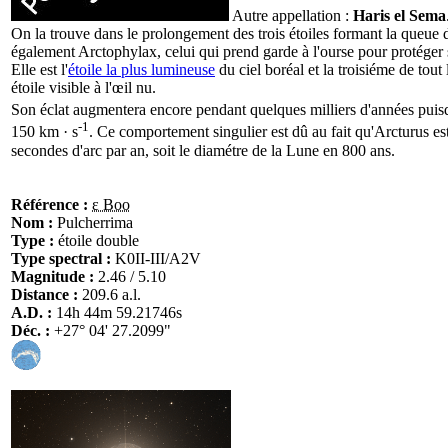
Autre appellation :
Haris el Sema
On la trouve dans le prolongement des trois étoiles formant la queue 
également Arctophylax, celui qui prend garde à l'ourse pour protéger
Elle est l'
étoile la plus lumineuse
du ciel boréal et la troisiéme de tout 
étoile visible à l'œil nu.
Son éclat augmentera encore pendant quelques milliers d'années puisqu
-1
150 km · s
. Ce comportement singulier est dû au fait qu'Arcturus es
secondes d'arc par an, soit le diamétre de la Lune en 800 ans.
Référence :
ε Boo
Nom :
Pulcherrima
Type :
étoile double
Type spectral :
K0II-III/A2V
Magnitude :
2.46 / 5.10
Distance :
209.6 a.l.
A.D. :
14h 44m 59.21746s
Déc. :
+27° 04' 27.2099"