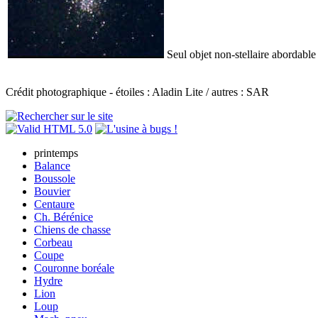
Seul objet non-stellaire abordable
Crédit photographique - étoiles : Aladin Lite / autres : SAR
printemps
Balance
Boussole
Bouvier
Centaure
Ch. Bérénice
Chiens de chasse
Corbeau
Coupe
Couronne boréale
Hydre
Lion
Loup