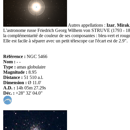
Autres appellations :
Izar
,
Mirak
L'astronome russe Friedrich Georg Wilhem von STRUVE (1793 - 1864), gr
la complémentarité de couleur de ses composantes : bleu-vert et roug
Elle est facile à séparer avec un petit télescope car l'écart est de 2.9".
Référence :
NGC 5466
Nom :
- -
Type :
amas globulaire
Magnitude :
8.95
Distance :
51 510 a.l.
Dimension :
Ø 11.0'
A.D. :
14h 05m 27.29s
Déc. :
+28° 32' 04.0"