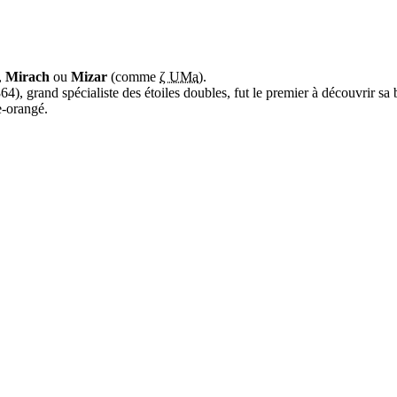
,
Mirach
ou
Mizar
(comme
ζ UMa
).
and spécialiste des étoiles doubles, fut le premier à découvrir sa bin
e-orangé.