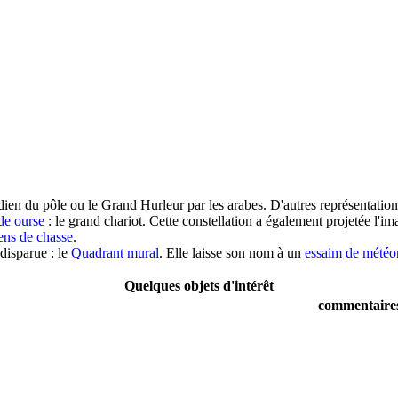
ien du pôle ou le Grand Hurleur par les arabes. D'autres représentations
de ourse
: le grand chariot. Cette constellation a également projetée l
ens de chasse
.
 disparue : le
Quadrant mural
. Elle laisse son nom à un
essaim de météo
Quelques objets d'intérêt
commentaire