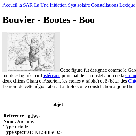
Accueil
la SAR
La Une
Initiation
Syst solaire
Constellations
Lexique
Bouvier - Bootes - Boo
Cette figure fut désignée comme le Gard
bœufs » figurés par l'
astérisme
principal de la constellation de la
Gran
deux chiens Chara et Asterion, les étoiles α (alpha) et β (bêta) des
Chi
Le nord de cette région abritait autrefois une constellation aujourd'hui
objet
Référence :
α Boo
Nom :
Arcturus
Type :
étoile
Type spectral :
K1.5IIIFe-0.5