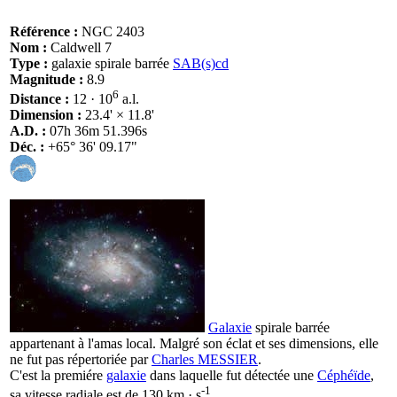
Référence :
NGC 2403
Nom :
Caldwell 7
Type :
galaxie spirale barrée
SAB(s)cd
Magnitude :
8.9
6
Distance :
12 · 10
a.l.
Dimension :
23.4' × 11.8'
A.D. :
07h 36m 51.396s
Déc. :
+65° 36' 09.17"
Galaxie
spirale barrée
appartenant à l'amas local. Malgré son éclat et ses dimensions, elle
ne fut pas répertoriée par
Charles MESSIER
.
C'est la premiére
galaxie
dans laquelle fut détectée une
Céphéïde
,
-1
sa vitesse radiale est de 130 km · s
.