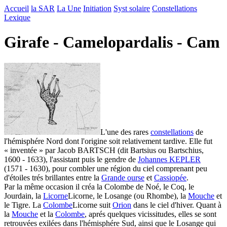
Accueil
la SAR
La Une
Initiation
Syst solaire
Constellations
Lexique
Girafe - Camelopardalis - Cam
L'une des rares
constellations
de
l'hémisphére Nord dont l'origine soit relativement tardive. Elle fut
« inventée » par Jacob BARTSCH (dit Bartsius ou Bartschius,
1600 - 1633), l'assistant puis le gendre de
Johannes KEPLER
(1571 - 1630), pour combler une région du ciel comprenant peu
d'étoiles trés brillantes entre la
Grande ourse
et
Cassiopée
.
Par la même occasion il créa la Colombe de Noé, le Coq, le
Jourdain, la
Licorne
Licorne, le Losange (ou Rhombe), la
Mouche
et
le Tigre. La
Colombe
Licorne suit
Orion
dans le ciel d'hiver. Quant à
la
Mouche
et la
Colombe
, aprés quelques vicissitudes, elles se sont
retrouvées exilées dans l'hémisphére Sud, ainsi que le Losange qui