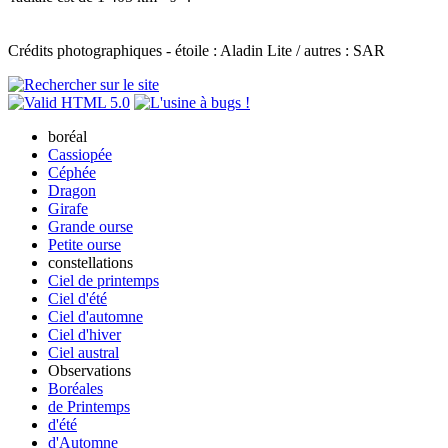
Crédits photographiques - étoile : Aladin Lite / autres : SAR
boréal
Cassiopée
Céphée
Dragon
Girafe
Grande ourse
Petite ourse
constellations
Ciel de printemps
Ciel d'été
Ciel d'automne
Ciel d'hiver
Ciel austral
Observations
Boréales
de Printemps
d'été
d'Automne