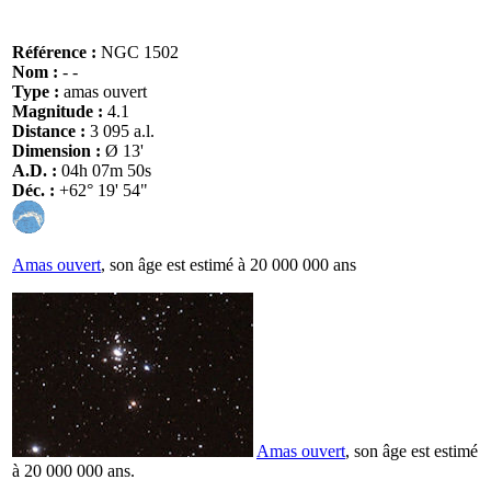
Référence :
NGC 1502
Nom :
- -
Type :
amas ouvert
Magnitude :
4.1
Distance :
3 095 a.l.
Dimension :
Ø 13'
A.D. :
04h 07m 50s
Déc. :
+62° 19' 54"
Amas ouvert
, son âge est estimé à 20 000 000 ans
Amas ouvert
, son âge est estimé
à 20 000 000 ans.