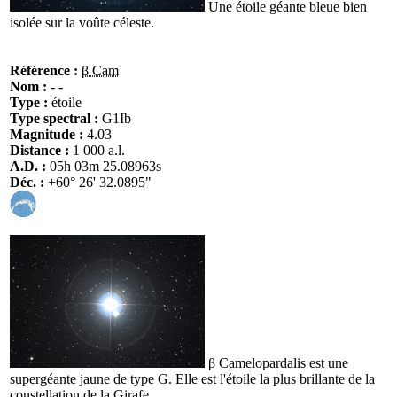
Une étoile géante bleue bien
isolée sur la voûte céleste.
Référence :
β Cam
Nom :
- -
Type :
étoile
Type spectral :
G1Ib
Magnitude :
4.03
Distance :
1 000 a.l.
A.D. :
05h 03m 25.08963s
Déc. :
+60° 26' 32.0895"
β Camelopardalis est une
supergéante jaune de type G. Elle est l'étoile la plus brillante de la
constellation de la Girafe.