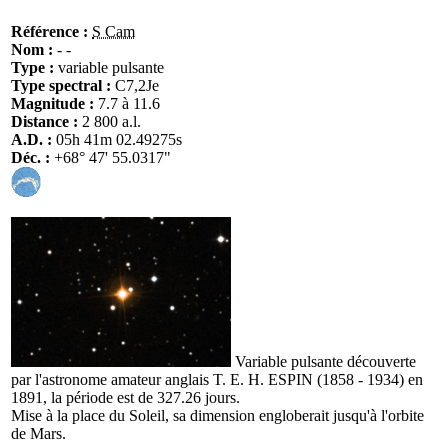
Référence :
S Cam
Nom :
- -
Type :
variable pulsante
Type spectral :
C7,2Je
Magnitude :
7.7 à 11.6
Distance :
2 800 a.l.
A.D. :
05h 41m 02.49275s
Déc. :
+68° 47' 55.0317"
Variable pulsante découverte
par l'astronome amateur anglais T. E. H. ESPIN (1858 - 1934) en
1891, la période est de 327.26 jours.
Mise à la place du Soleil, sa dimension engloberait jusqu'à l'orbite
de Mars.