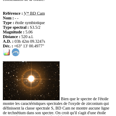
Référence :
V* BD Cam
Nom :
- -
Type :
étoile symbiotique
Type spectral :
S3.5/2
Magnitude :
5.06
Distance :
520 a.l.
A.D. :
03h 42m 09.3247s
Déc. :
+63° 13' 00.4977"
Bien que le spectre de l'étoile
montre les caractéristiques spectrales de l'oxyde de zirconium qui
définissent la classe spectrale S, BD Cam ne montre aucune ligne
de technétium dans son spectre. On croit qu'il s'agit d'une étoile