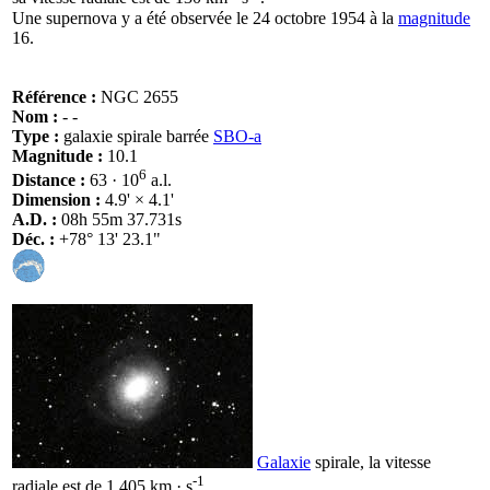
Une supernova y a été observée le 24 octobre 1954 à la
magnitude
16.
Référence :
NGC 2655
Nom :
- -
Type :
galaxie spirale barrée
SBO-a
Magnitude :
10.1
6
Distance :
63 · 10
a.l.
Dimension :
4.9' × 4.1'
A.D. :
08h 55m 37.731s
Déc. :
+78° 13' 23.1"
Galaxie
spirale, la vitesse
-1
radiale est de 1 405 km · s
.