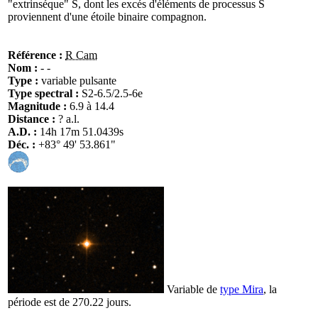
"extrinséque" S, dont les excés d'éléments de processus S
proviennent d'une étoile binaire compagnon.
Référence :
R Cam
Nom :
- -
Type :
variable pulsante
Type spectral :
S2-6.5/2.5-6e
Magnitude :
6.9 à 14.4
Distance :
? a.l.
A.D. :
14h 17m 51.0439s
Déc. :
+83° 49' 53.861"
Variable de
type Mira
, la
période est de 270.22 jours.