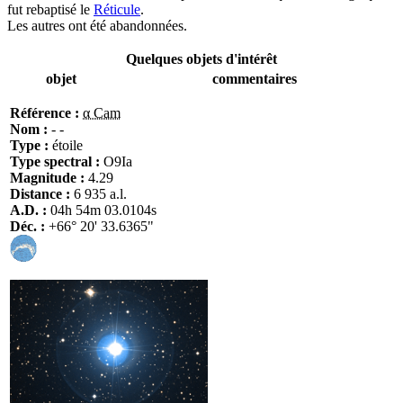
fut rebaptisé le
Réticule
.
Les autres ont été abandonnées.
Quelques objets d'intérêt
objet
commentaires
Référence :
α Cam
Nom :
- -
Type :
étoile
Type spectral :
O9Ia
Magnitude :
4.29
Distance :
6 935 a.l.
A.D. :
04h 54m 03.0104s
Déc. :
+66° 20' 33.6365"