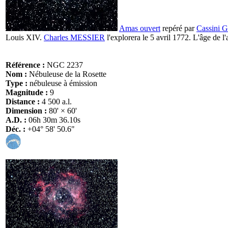
Amas ouvert
repéré par
Cassini 
Louis XIV.
Charles MESSIER
l'explorera le 5 avril 1772. L'âge de l
Référence :
NGC 2237
Nom :
Nébuleuse de la Rosette
Type :
nébuleuse à émission
Magnitude :
9
Distance :
4 500 a.l.
Dimension :
80' × 60'
A.D. :
06h 30m 36.10s
Déc. :
+04° 58' 50.6"