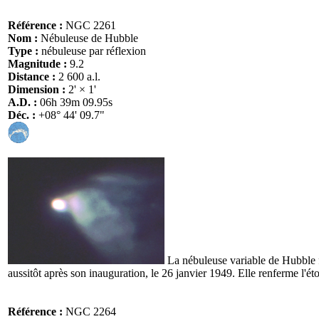
Référence :
NGC 2261
Nom :
Nébuleuse de Hubble
Type :
nébuleuse par réflexion
Magnitude :
9.2
Distance :
2 600 a.l.
Dimension :
2' × 1'
A.D. :
06h 39m 09.95s
Déc. :
+08° 44' 09.7"
La nébuleuse variable de Hubble 
aussitôt après son inauguration, le 26 janvier 1949. Elle renferme l'ét
Référence :
NGC 2264