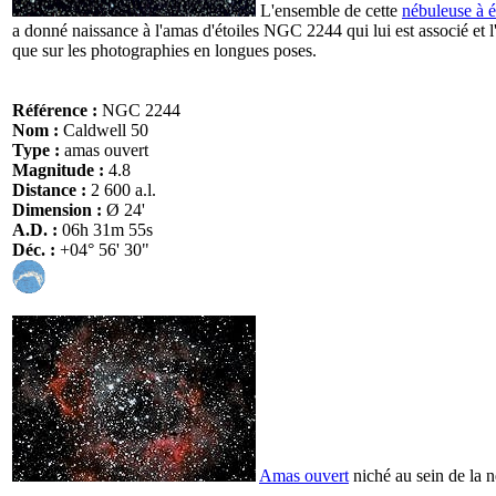
L'ensemble de cette
nébuleuse à 
a donné naissance à l'amas d'étoiles NGC 2244 qui lui est associé et l'
que sur les photographies en longues poses.
Référence :
NGC 2244
Nom :
Caldwell 50
Type :
amas ouvert
Magnitude :
4.8
Distance :
2 600 a.l.
Dimension :
Ø 24'
A.D. :
06h 31m 55s
Déc. :
+04° 56' 30"
Amas ouvert
niché au sein de la n