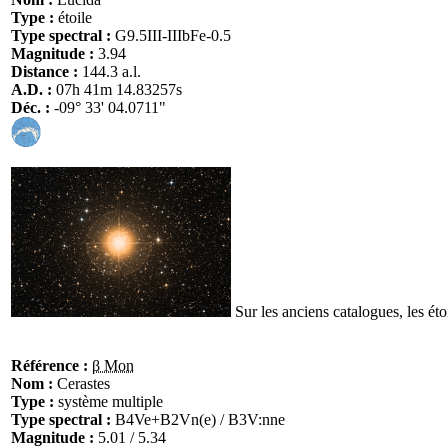
Type :
étoile
Type spectral :
G9.5III-IIIbFe-0.5
Magnitude :
3.94
Distance :
144.3 a.l.
A.D. :
07h 41m 14.83257s
Déc. :
-09° 33' 04.0711"
Sur les anciens catalogues, les éto
Référence :
β Mon
Nom :
Cerastes
Type :
système multiple
Type spectral :
B4Ve+B2Vn(e) / B3V:nne
Magnitude :
5.01 / 5.34