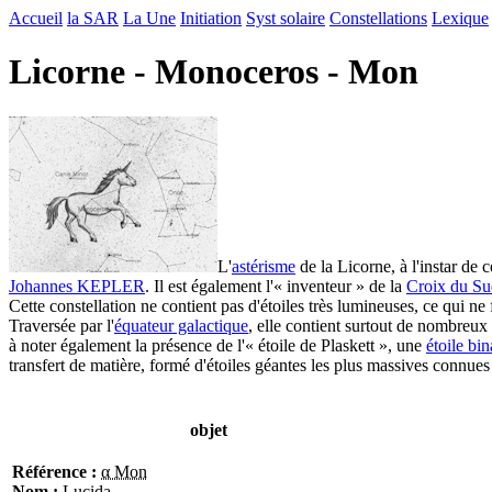
Accueil
la SAR
La Une
Initiation
Syst solaire
Constellations
Lexique
Licorne - Monoceros - Mon
L'
astérisme
de la Licorne, à l'instar de
Johannes KEPLER
. Il est également l'« inventeur » de la
Croix du Su
Cette constellation ne contient pas d'étoiles très lumineuses, ce qui ne
Traversée par l'
équateur galactique
, elle contient surtout de nombreux
à noter également la présence de l'« étoile de Plaskett », une
étoile bin
transfert de matière, formé d'étoiles géantes les plus massives connues 
objet
Référence :
α Mon
Nom :
Lucida