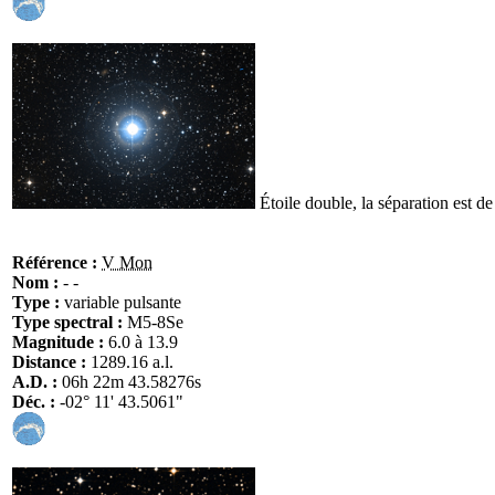
Étoile double, la séparation est de
Référence :
V Mon
Nom :
- -
Type :
variable pulsante
Type spectral :
M5-8Se
Magnitude :
6.0 à 13.9
Distance :
1289.16 a.l.
A.D. :
06h 22m 43.58276s
Déc. :
-02° 11' 43.5061"