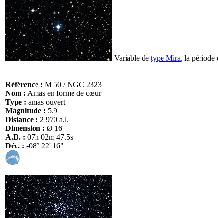
Variable de
type Mira
, la période 
Référence :
M 50 / NGC 2323
Nom :
Amas en forme de cœur
Type :
amas ouvert
Magnitude :
5.9
Distance :
2 970 a.l.
Dimension :
Ø 16'
A.D. :
07h 02m 47.5s
Déc. :
-08° 22' 16"