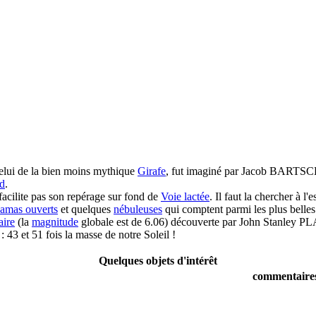
 celui de la bien moins mythique
Girafe
, fut imaginé par Jacob BARTSCH (
d
.
 facilite pas son repérage sur fond de
Voie lactée
. Il faut la chercher à l
amas ouverts
et quelques
nébuleuses
qui comptent parmi les plus belles
aire
(la
magnitude
globale est de 6.06) découverte par John Stanley PLA
: 43 et 51 fois la masse de notre Soleil !
Quelques objets d'intérêt
commentaire