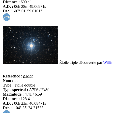
Distance :
690 a.l.
A.D. :
06h 28m 49.06971s
Déc. :
-07° 01' 59.0101"
Étoile triple découverte par
Willi
Référence :
ε Mon
Nom :
- -
Type :
étoile double
Type spectral :
A7IV / F4V
Magnitude :
4.41 / 6.59
Distance :
128.4 a.l.
A.D. :
06h 23m 46.08471s
Déc. :
+04° 35' 34.3153"