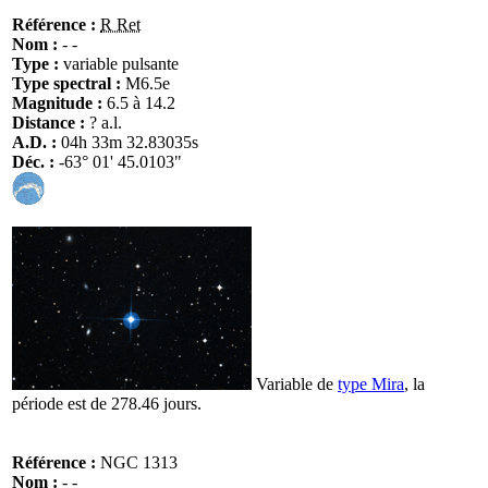
Référence :
R Ret
Nom :
- -
Type :
variable pulsante
Type spectral :
M6.5e
Magnitude :
6.5 à 14.2
Distance :
? a.l.
A.D. :
04h 33m 32.83035s
Déc. :
-63° 01' 45.0103"
Variable de
type Mira
, la
période est de 278.46 jours.
Référence :
NGC 1313
Nom :
- -