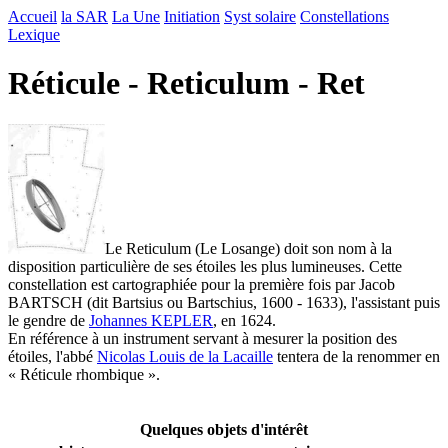
Accueil
la SAR
La Une
Initiation
Syst solaire
Constellations
Lexique
Réticule - Reticulum - Ret
Le Reticulum (Le Losange) doit son nom à la
disposition particulière de ses étoiles les plus lumineuses. Cette
constellation est cartographiée pour la première fois par Jacob
BARTSCH (dit Bartsius ou Bartschius, 1600 - 1633), l'assistant puis
le gendre de
Johannes KEPLER
, en 1624.
En référence à un instrument servant à mesurer la position des
étoiles, l'abbé
Nicolas Louis de la Lacaille
tentera de la renommer en
« Réticule rhombique ».
Quelques objets d'intérêt