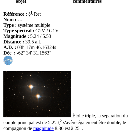
objet
commentaires
1
Référence :
ζ
Ret
Nom :
- -
Type :
système multiple
Type spectral :
G2V / G1V
Magnitude :
5.24 / 5.53
Distance :
39.5 a.l.
A.D. :
03h 17m 46.16324s
Déc. :
-62° 34' 31.1563"
Étoile triple, la séparation du
2
couple principal est de 5.2'. ζ
s'avère également être double, le
compagnon de
magnitude
8.36 est à 25".