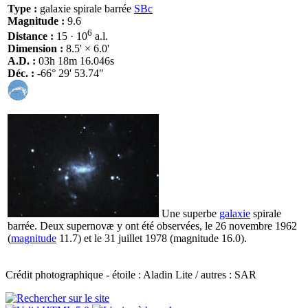
Type :
galaxie spirale barrée
SBc
Magnitude :
9.6
6
Distance :
15 · 10
a.l.
Dimension :
8.5' × 6.0'
A.D. :
03h 18m 16.046s
Déc. :
-66° 29' 53.74"
Une superbe
galaxie
spirale
barrée. Deux supernovæ y ont été observées, le 26 novembre 1962
(
magnitude
11.7) et le 31 juillet 1978 (magnitude 16.0).
Crédit photographique - étoile : Aladin Lite / autres : SAR